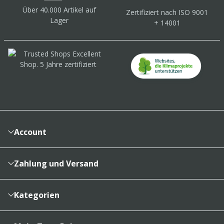
Über 40.000 Artikel
auf
Zertifiziert
nach ISO 9001
Lager
+ 14001
Account
Konto
Merkzettel
Zahlung und Versand
Bestellhistorie
Vertragsabschluss
Sendungsverfolgung
Lieferinformationen
Kategorien
Cookieeinstellungen
Reklamationsabwicklung
Kartons & Schachteln
Zahlungsarten