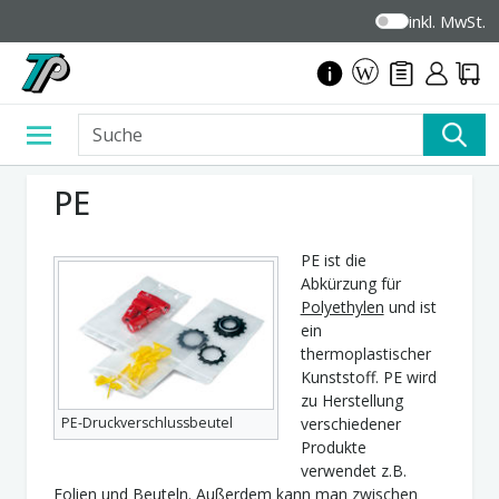
inkl. MwSt.
PE
PE ist die
Abkürzung für
Polyethylen
und ist
ein
thermoplastischer
Kunststoff. PE wird
zu Herstellung
PE-Druckverschlussbeutel
verschiedener
Produkte
verwendet z.B.
Folien und Beuteln. Außerdem kann man zwischen