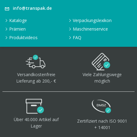
info@transpak.de
Kataloge
Verpackungslexikon
Prämien
Maschinenservice
Produktvideos
FAQ
Versandkostenfreie
Viele Zahlungswege
Lieferung ab 200,- €
möglich
Über 40.000 Artikel
auf
Zertifiziert
nach ISO 9001
Lager
+ 14001