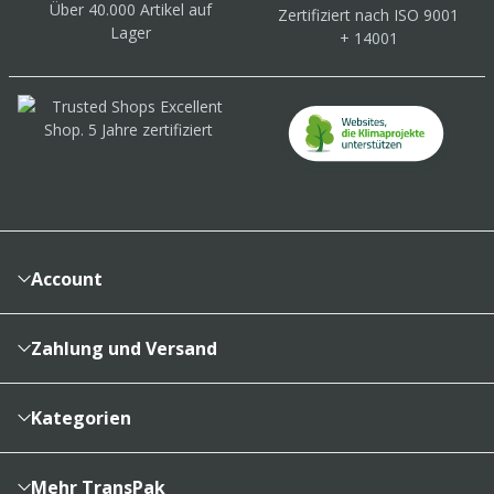
Über 40.000 Artikel
auf
Zertifiziert
nach ISO 9001
Lager
+ 14001
Account
Konto
Merkzettel
Zahlung und Versand
Bestellhistorie
Vertragsabschluss
Sendungsverfolgung
Lieferinformationen
Kategorien
Cookieeinstellungen
Reklamationsabwicklung
Kartons & Schachteln
Zahlungsarten
Füllen, Polstern, Schützen
Mehr TransPak