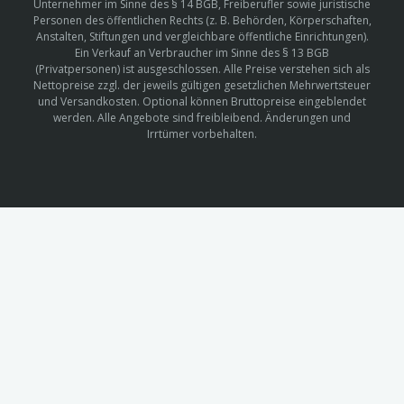
Unternehmer im Sinne des § 14 BGB, Freiberufler sowie juristische
Personen des öffentlichen Rechts (z. B. Behörden, Körperschaften,
Anstalten, Stiftungen und vergleichbare öffentliche Einrichtungen).
Ein Verkauf an Verbraucher im Sinne des § 13 BGB
(Privatpersonen) ist ausgeschlossen. Alle Preise verstehen sich als
Nettopreise zzgl. der jeweils gültigen gesetzlichen Mehrwertsteuer
und Versandkosten. Optional können Bruttopreise eingeblendet
werden. Alle Angebote sind freibleibend. Änderungen und
Irrtümer vorbehalten.