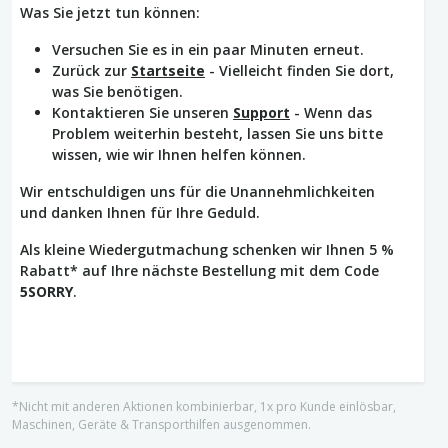
Was Sie jetzt tun können:
Versuchen Sie es in ein paar Minuten erneut.
Zurück zur
Startseite
- Vielleicht finden Sie dort,
was Sie benötigen.
Kontaktieren Sie unseren
Support
- Wenn das
Problem weiterhin besteht, lassen Sie uns bitte
wissen, wie wir Ihnen helfen können.
Wir entschuldigen uns für die Unannehmlichkeiten
und danken Ihnen für Ihre Geduld.
Als kleine Wiedergutmachung schenken wir Ihnen 5 %
Rabatt* auf Ihre nächste Bestellung mit dem Code
5SORRY
.
*Nicht mit anderen Aktionen kombinierbar, 1x pro Kunde einlösbar,
Maschinen, Geräte & Transporthilfen ausgenommen.