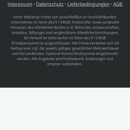
Impressum
•
Datenschutz
•
Lieferbedingungen
•
AGB
Unser Webshop richtet sich ausschließlich an Geschäftskunden:
Unternehmer im Sinne des § 14 BGB, Freiberufler sowie juristische
Personen des öffentlichen Rechts (z. B. Behörden, Körperschaften,
Anstalten, Stiftungen und vergleichbare öffentliche Einrichtungen).
Ein Verkauf an Verbraucher im Sinne des § 13 BGB
(Privatpersonen) ist ausgeschlossen. Alle Preise verstehen sich als
Nettopreise zzgl. der jeweils gültigen gesetzlichen Mehrwertsteuer
und Versandkosten. Optional können Bruttopreise eingeblendet
werden. Alle Angebote sind freibleibend. Änderungen und
Irrtümer vorbehalten.