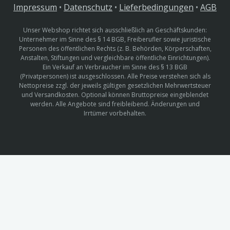
Impressum
•
Datenschutz
•
Lieferbedingungen
•
AGB
Unser Webshop richtet sich ausschließlich an Geschäftskunden:
Unternehmer im Sinne des § 14 BGB, Freiberufler sowie juristische
Personen des öffentlichen Rechts (z. B. Behörden, Körperschaften,
Anstalten, Stiftungen und vergleichbare öffentliche Einrichtungen).
Ein Verkauf an Verbraucher im Sinne des § 13 BGB
(Privatpersonen) ist ausgeschlossen. Alle Preise verstehen sich als
Nettopreise zzgl. der jeweils gültigen gesetzlichen Mehrwertsteuer
und Versandkosten. Optional können Bruttopreise eingeblendet
werden. Alle Angebote sind freibleibend. Änderungen und
Irrtümer vorbehalten.