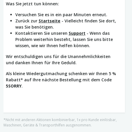
Was Sie jetzt tun können:
Versuchen Sie es in ein paar Minuten erneut.
Zurück zur
Startseite
- Vielleicht finden Sie dort,
was Sie benötigen.
Kontaktieren Sie unseren
Support
- Wenn das
Problem weiterhin besteht, lassen Sie uns bitte
wissen, wie wir Ihnen helfen können.
Wir entschuldigen uns für die Unannehmlichkeiten
und danken Ihnen für Ihre Geduld.
Als kleine Wiedergutmachung schenken wir Ihnen 5 %
Rabatt* auf Ihre nächste Bestellung mit dem Code
5SORRY
.
*Nicht mit anderen Aktionen kombinierbar, 1x pro Kunde einlösbar,
Maschinen, Geräte & Transporthilfen ausgenommen.