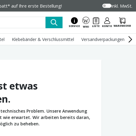
tt* auf Ihre erste Bestellung!
inkl. MwSt.
WARENKORB
SERVICE
LISTE
KONTO
WIKI
tel
Klebebänder & Verschlussmittel
Versandverpackungen
U
st etwas
en.
in technisches Problem. Unsere Anwendung
wie erwartet. Wir arbeiten bereits daran,
öglich zu beheben.