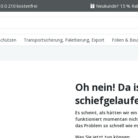
0 0 210 kostenfrei
Neukunde? 15 % Raba
 Schützen
Transportsicherung, Palettierung, Export
Folien & Beu
Oh nein! Da i
schiefgelauf
Es scheint, als hätten wir e
funktioniert momentan nicht 
das Problem so schnell wie m
Was Sie jetzt tun können: