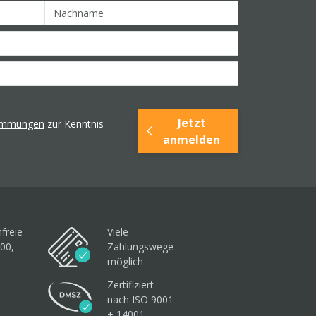
Jetzt
timmungen
zur Kenntnis
anmelden
freie
Viele
00,-
Zahlungswege
möglich
Zertifiziert
nach ISO 9001
+ 14001