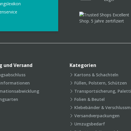
ungslexikon
enservice
g und Versand
Kategorien
agsabschluss
Kartons & Schachteln
rinformationen
Füllen, Polstern, Schützen
mationsabwicklung
Transportsicherung, Palett
ngsarten
Folien & Beutel
Klebebänder & Verschlussmi
Versandverpackungen
Umzugsbedarf