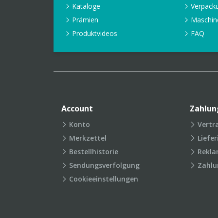
Kataloge
Verpack
Prämien
Maschin
Produktvideos
FAQ
Account
Zahlun
Konto
Vertr
Merkzettel
Liefe
Bestellhistorie
Rekla
Sendungsverfolgung
Zahlu
Cookieeinstellungen