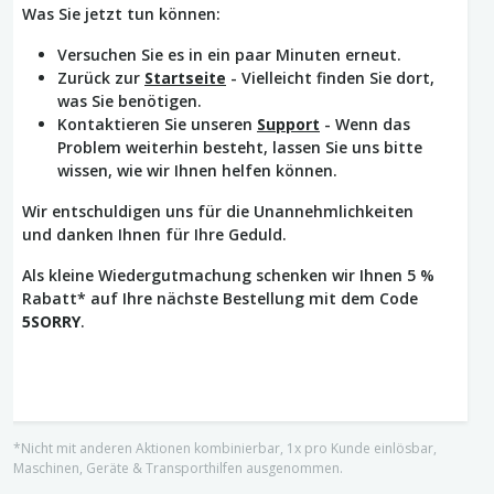
Was Sie jetzt tun können:
Versuchen Sie es in ein paar Minuten erneut.
Zurück zur
Startseite
- Vielleicht finden Sie dort,
was Sie benötigen.
Kontaktieren Sie unseren
Support
- Wenn das
Problem weiterhin besteht, lassen Sie uns bitte
wissen, wie wir Ihnen helfen können.
Wir entschuldigen uns für die Unannehmlichkeiten
und danken Ihnen für Ihre Geduld.
Als kleine Wiedergutmachung schenken wir Ihnen 5 %
Rabatt* auf Ihre nächste Bestellung mit dem Code
5SORRY
.
*Nicht mit anderen Aktionen kombinierbar, 1x pro Kunde einlösbar,
Maschinen, Geräte & Transporthilfen ausgenommen.