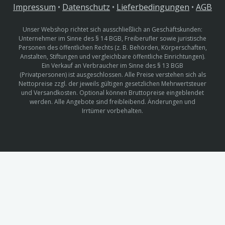
Impressum
•
Datenschutz
•
Lieferbedingungen
•
AGB
Unser Webshop richtet sich ausschließlich an Geschäftskunden:
Unternehmer im Sinne des § 14 BGB, Freiberufler sowie juristische
Personen des öffentlichen Rechts (z. B. Behörden, Körperschaften,
Anstalten, Stiftungen und vergleichbare öffentliche Einrichtungen).
Ein Verkauf an Verbraucher im Sinne des § 13 BGB
(Privatpersonen) ist ausgeschlossen. Alle Preise verstehen sich als
Nettopreise zzgl. der jeweils gültigen gesetzlichen Mehrwertsteuer
und Versandkosten. Optional können Bruttopreise eingeblendet
werden. Alle Angebote sind freibleibend. Änderungen und
Irrtümer vorbehalten.