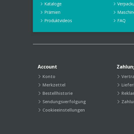
Kataloge
Verpack
Prämien
Maschin
Produktvideos
FAQ
Account
Zahlun
Konto
Vertr
Merkzettel
Liefe
Bestellhistorie
Rekla
Sendungsverfolgung
Zahlu
Cookieeinstellungen