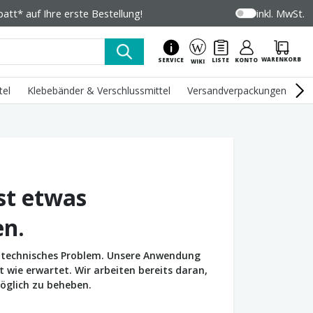
tt* auf Ihre erste Bestellung!
inkl. MwSt.
WARENKORB
SERVICE
LISTE
KONTO
WIKI
tel
Klebebänder & Verschlussmittel
Versandverpackungen
U
st etwas
en.
in technisches Problem. Unsere Anwendung
wie erwartet. Wir arbeiten bereits daran,
öglich zu beheben.