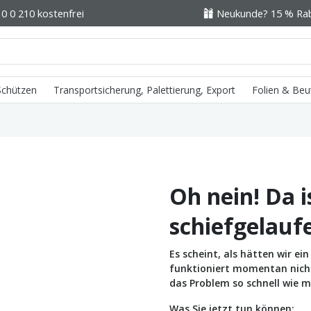
0 0 210 kostenfrei
Neukunde? 15 % Raba
 Schützen
Transportsicherung, Palettierung, Export
Folien & Beu
Oh nein! Da i
schiefgelauf
Es scheint, als hätten wir e
funktioniert momentan nicht 
das Problem so schnell wie m
Was Sie jetzt tun können: