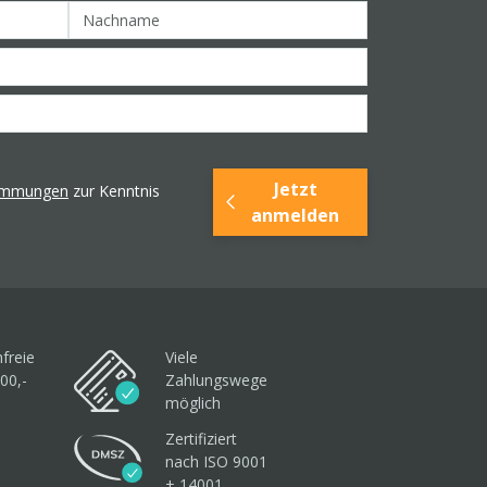
Jetzt
timmungen
zur Kenntnis
anmelden
freie
Viele
00,-
Zahlungswege
möglich
Zertifiziert
nach ISO 9001
+ 14001