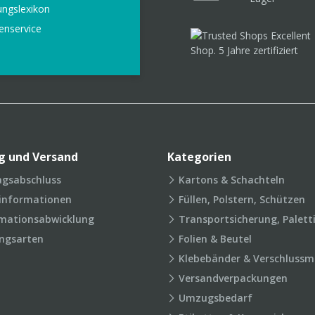
ungslexikon
enservice
g und Versand
Kategorien
agsabschluss
Kartons & Schachteln
rinformationen
Füllen, Polstern, Schützen
mationsabwicklung
Transportsicherung, Palett
ngsarten
Folien & Beutel
Klebebänder & Verschlussmi
Versandverpackungen
Umzugsbedarf