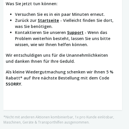
Was Sie jetzt tun können:
Versuchen Sie es in ein paar Minuten erneut.
Zurück zur
Startseite
- Vielleicht finden Sie dort,
was Sie benötigen.
Kontaktieren Sie unseren
Support
- Wenn das
Problem weiterhin besteht, lassen Sie uns bitte
wissen, wie wir Ihnen helfen können.
Wir entschuldigen uns für die Unannehmlichkeiten
und danken Ihnen für Ihre Geduld.
Als kleine Wiedergutmachung schenken wir Ihnen 5 %
Rabatt* auf Ihre nächste Bestellung mit dem Code
5SORRY
.
*Nicht mit anderen Aktionen kombinierbar, 1x pro Kunde einlösbar,
Maschinen, Geräte & Transporthilfen ausgenommen.