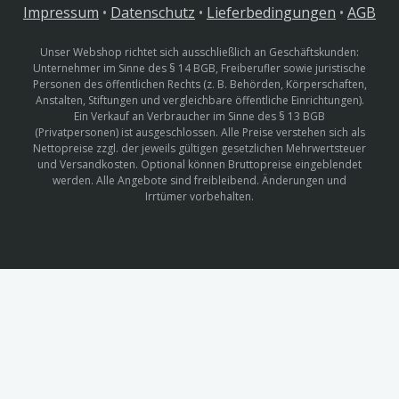
Impressum
•
Datenschutz
•
Lieferbedingungen
•
AGB
Unser Webshop richtet sich ausschließlich an Geschäftskunden:
Unternehmer im Sinne des § 14 BGB, Freiberufler sowie juristische
Personen des öffentlichen Rechts (z. B. Behörden, Körperschaften,
Anstalten, Stiftungen und vergleichbare öffentliche Einrichtungen).
Ein Verkauf an Verbraucher im Sinne des § 13 BGB
(Privatpersonen) ist ausgeschlossen. Alle Preise verstehen sich als
Nettopreise zzgl. der jeweils gültigen gesetzlichen Mehrwertsteuer
und Versandkosten. Optional können Bruttopreise eingeblendet
werden. Alle Angebote sind freibleibend. Änderungen und
Irrtümer vorbehalten.