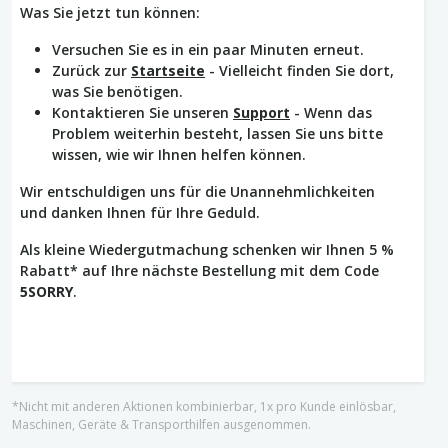
Was Sie jetzt tun können:
Versuchen Sie es in ein paar Minuten erneut.
Zurück zur
Startseite
- Vielleicht finden Sie dort,
was Sie benötigen.
Kontaktieren Sie unseren
Support
- Wenn das
Problem weiterhin besteht, lassen Sie uns bitte
wissen, wie wir Ihnen helfen können.
Wir entschuldigen uns für die Unannehmlichkeiten
und danken Ihnen für Ihre Geduld.
Als kleine Wiedergutmachung schenken wir Ihnen 5 %
Rabatt* auf Ihre nächste Bestellung mit dem Code
5SORRY
.
*Nicht mit anderen Aktionen kombinierbar, 1x pro Kunde einlösbar,
Maschinen, Geräte & Transporthilfen ausgenommen.