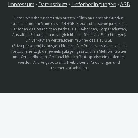
Impressum
•
Datenschutz
•
Lieferbedingungen
•
AGB
Unser Webshop richtet sich ausschließlich an Geschäftskunden:
Unternehmer im Sinne des § 14 BGB, Freiberufler sowie juristische
Personen des öffentlichen Rechts (z. B. Behörden, Körperschaften,
Anstalten, Stiftungen und vergleichbare öffentliche Einrichtungen).
Ein Verkauf an Verbraucher im Sinne des § 13 BGB
(Privatpersonen) ist ausgeschlossen. Alle Preise verstehen sich als
Nettopreise zzgl. der jeweils gültigen gesetzlichen Mehrwertsteuer
und Versandkosten. Optional können Bruttopreise eingeblendet
werden. Alle Angebote sind freibleibend. Änderungen und
Irrtümer vorbehalten.