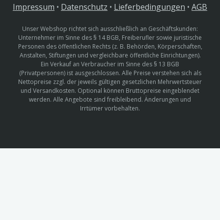
Impressum
•
Datenschutz
•
Lieferbedingungen
•
AGB
Unser Webshop richtet sich ausschließlich an Geschäftskunden:
Unternehmer im Sinne des § 14 BGB, Freiberufler sowie juristische
Personen des öffentlichen Rechts (z. B. Behörden, Körperschaften,
Anstalten, Stiftungen und vergleichbare öffentliche Einrichtungen).
Ein Verkauf an Verbraucher im Sinne des § 13 BGB
(Privatpersonen) ist ausgeschlossen. Alle Preise verstehen sich als
Nettopreise zzgl. der jeweils gültigen gesetzlichen Mehrwertsteuer
und Versandkosten. Optional können Bruttopreise eingeblendet
werden. Alle Angebote sind freibleibend. Änderungen und
Irrtümer vorbehalten.