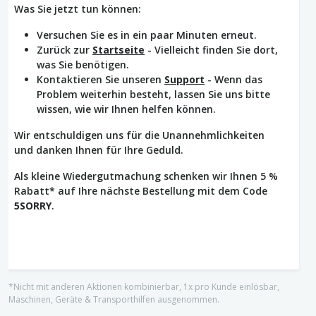
Was Sie jetzt tun können:
Versuchen Sie es in ein paar Minuten erneut.
Zurück zur
Startseite
- Vielleicht finden Sie dort,
was Sie benötigen.
Kontaktieren Sie unseren
Support
- Wenn das
Problem weiterhin besteht, lassen Sie uns bitte
wissen, wie wir Ihnen helfen können.
Wir entschuldigen uns für die Unannehmlichkeiten
und danken Ihnen für Ihre Geduld.
Als kleine Wiedergutmachung schenken wir Ihnen 5 %
Rabatt* auf Ihre nächste Bestellung mit dem Code
5SORRY
.
*Nicht mit anderen Aktionen kombinierbar, 1x pro Kunde einlösbar,
Maschinen, Geräte & Transporthilfen ausgenommen.