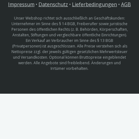
Impressum
•
Datenschutz
•
Lieferbedingungen
•
AGB
Unser Webshop richtet sich ausschließlich an Geschäftskunden:
Unternehmer im Sinne des § 14 BGB, Freiberufler sowie juristische
Personen des öffentlichen Rechts (z. B. Behörden, Körperschaften,
Anstalten, Stiftungen und vergleichbare öffentliche Einrichtungen).
Ein Verkauf an Verbraucher im Sinne des § 13 BGB
(Privatpersonen) ist ausgeschlossen. Alle Preise verstehen sich als
Nettopreise zzgl. der jeweils gültigen gesetzlichen Mehrwertsteuer
und Versandkosten. Optional können Bruttopreise eingeblendet
werden. Alle Angebote sind freibleibend. Änderungen und
Irrtümer vorbehalten.