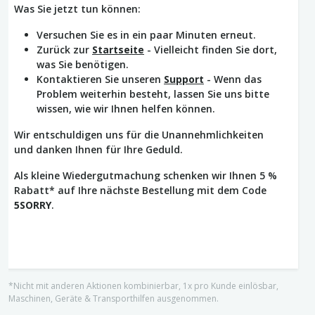
Was Sie jetzt tun können:
Versuchen Sie es in ein paar Minuten erneut.
Zurück zur
Startseite
- Vielleicht finden Sie dort,
was Sie benötigen.
Kontaktieren Sie unseren
Support
- Wenn das
Problem weiterhin besteht, lassen Sie uns bitte
wissen, wie wir Ihnen helfen können.
Wir entschuldigen uns für die Unannehmlichkeiten
und danken Ihnen für Ihre Geduld.
Als kleine Wiedergutmachung schenken wir Ihnen 5 %
Rabatt* auf Ihre nächste Bestellung mit dem Code
5SORRY
.
*Nicht mit anderen Aktionen kombinierbar, 1x pro Kunde einlösbar,
Maschinen, Geräte & Transporthilfen ausgenommen.