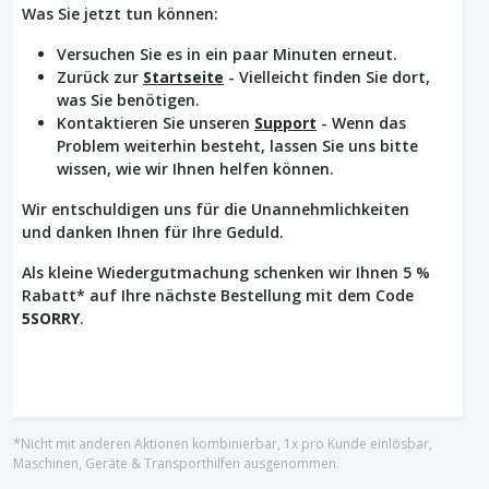
Was Sie jetzt tun können:
Versuchen Sie es in ein paar Minuten erneut.
Zurück zur
Startseite
- Vielleicht finden Sie dort,
was Sie benötigen.
Kontaktieren Sie unseren
Support
- Wenn das
Problem weiterhin besteht, lassen Sie uns bitte
wissen, wie wir Ihnen helfen können.
Wir entschuldigen uns für die Unannehmlichkeiten
und danken Ihnen für Ihre Geduld.
Als kleine Wiedergutmachung schenken wir Ihnen 5 %
Rabatt* auf Ihre nächste Bestellung mit dem Code
5SORRY
.
*Nicht mit anderen Aktionen kombinierbar, 1x pro Kunde einlösbar,
Maschinen, Geräte & Transporthilfen ausgenommen.