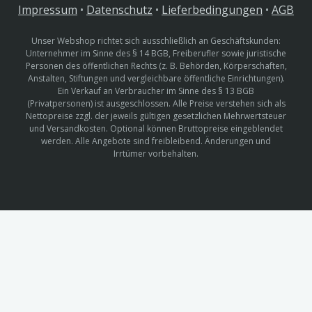
Impressum
•
Datenschutz
•
Lieferbedingungen
•
AGB
Unser Webshop richtet sich ausschließlich an Geschäftskunden:
Unternehmer im Sinne des § 14 BGB, Freiberufler sowie juristische
Personen des öffentlichen Rechts (z. B. Behörden, Körperschaften,
Anstalten, Stiftungen und vergleichbare öffentliche Einrichtungen).
Ein Verkauf an Verbraucher im Sinne des § 13 BGB
(Privatpersonen) ist ausgeschlossen. Alle Preise verstehen sich als
Nettopreise zzgl. der jeweils gültigen gesetzlichen Mehrwertsteuer
und Versandkosten. Optional können Bruttopreise eingeblendet
werden. Alle Angebote sind freibleibend. Änderungen und
Irrtümer vorbehalten.