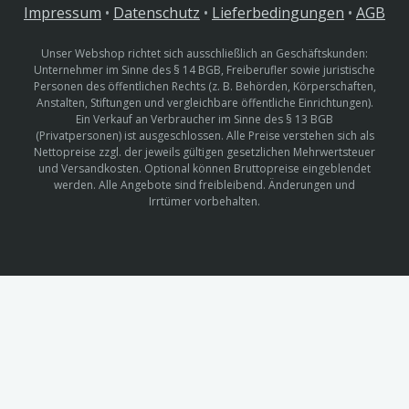
Impressum
•
Datenschutz
•
Lieferbedingungen
•
AGB
Unser Webshop richtet sich ausschließlich an Geschäftskunden:
Unternehmer im Sinne des § 14 BGB, Freiberufler sowie juristische
Personen des öffentlichen Rechts (z. B. Behörden, Körperschaften,
Anstalten, Stiftungen und vergleichbare öffentliche Einrichtungen).
Ein Verkauf an Verbraucher im Sinne des § 13 BGB
(Privatpersonen) ist ausgeschlossen. Alle Preise verstehen sich als
Nettopreise zzgl. der jeweils gültigen gesetzlichen Mehrwertsteuer
und Versandkosten. Optional können Bruttopreise eingeblendet
werden. Alle Angebote sind freibleibend. Änderungen und
Irrtümer vorbehalten.