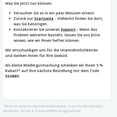
Was Sie jetzt tun können:
Versuchen Sie es in ein paar Minuten erneut.
Zurück zur
Startseite
- Vielleicht finden Sie dort,
was Sie benötigen.
Kontaktieren Sie unseren
Support
- Wenn das
Problem weiterhin besteht, lassen Sie uns bitte
wissen, wie wir Ihnen helfen können.
Wir entschuldigen uns für die Unannehmlichkeiten
und danken Ihnen für Ihre Geduld.
Als kleine Wiedergutmachung schenken wir Ihnen 5 %
Rabatt* auf Ihre nächste Bestellung mit dem Code
5SORRY
.
*Nicht mit anderen Aktionen kombinierbar, 1x pro Kunde einlösbar,
Maschinen, Geräte & Transporthilfen ausgenommen.