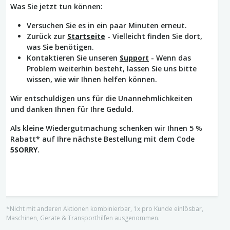
Was Sie jetzt tun können:
Versuchen Sie es in ein paar Minuten erneut.
Zurück zur
Startseite
- Vielleicht finden Sie dort,
was Sie benötigen.
Kontaktieren Sie unseren
Support
- Wenn das
Problem weiterhin besteht, lassen Sie uns bitte
wissen, wie wir Ihnen helfen können.
Wir entschuldigen uns für die Unannehmlichkeiten
und danken Ihnen für Ihre Geduld.
Als kleine Wiedergutmachung schenken wir Ihnen 5 %
Rabatt* auf Ihre nächste Bestellung mit dem Code
5SORRY
.
*Nicht mit anderen Aktionen kombinierbar, 1x pro Kunde einlösbar,
Maschinen, Geräte & Transporthilfen ausgenommen.