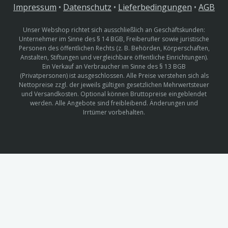
Impressum
•
Datenschutz
•
Lieferbedingungen
•
AGB
Unser Webshop richtet sich ausschließlich an Geschäftskunden:
Unternehmer im Sinne des § 14 BGB, Freiberufler sowie juristische
Personen des öffentlichen Rechts (z. B. Behörden, Körperschaften,
Anstalten, Stiftungen und vergleichbare öffentliche Einrichtungen).
Ein Verkauf an Verbraucher im Sinne des § 13 BGB
(Privatpersonen) ist ausgeschlossen. Alle Preise verstehen sich als
Nettopreise zzgl. der jeweils gültigen gesetzlichen Mehrwertsteuer
und Versandkosten. Optional können Bruttopreise eingeblendet
werden. Alle Angebote sind freibleibend. Änderungen und
Irrtümer vorbehalten.