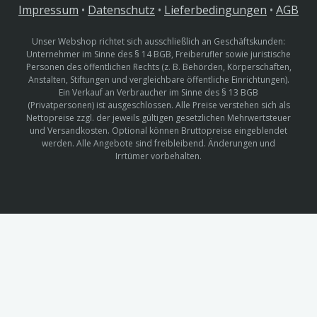
Impressum
•
Datenschutz
•
Lieferbedingungen
•
AGB
Unser Webshop richtet sich ausschließlich an Geschäftskunden:
Unternehmer im Sinne des § 14 BGB, Freiberufler sowie juristische
Personen des öffentlichen Rechts (z. B. Behörden, Körperschaften,
Anstalten, Stiftungen und vergleichbare öffentliche Einrichtungen).
Ein Verkauf an Verbraucher im Sinne des § 13 BGB
(Privatpersonen) ist ausgeschlossen. Alle Preise verstehen sich als
Nettopreise zzgl. der jeweils gültigen gesetzlichen Mehrwertsteuer
und Versandkosten. Optional können Bruttopreise eingeblendet
werden. Alle Angebote sind freibleibend. Änderungen und
Irrtümer vorbehalten.