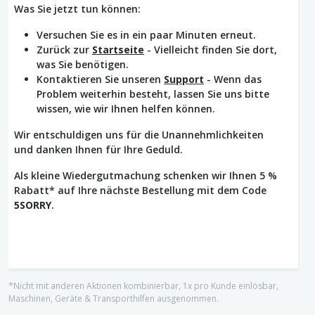
Was Sie jetzt tun können:
Versuchen Sie es in ein paar Minuten erneut.
Zurück zur
Startseite
- Vielleicht finden Sie dort,
was Sie benötigen.
Kontaktieren Sie unseren
Support
- Wenn das
Problem weiterhin besteht, lassen Sie uns bitte
wissen, wie wir Ihnen helfen können.
Wir entschuldigen uns für die Unannehmlichkeiten
und danken Ihnen für Ihre Geduld.
Als kleine Wiedergutmachung schenken wir Ihnen 5 %
Rabatt* auf Ihre nächste Bestellung mit dem Code
5SORRY
.
*Nicht mit anderen Aktionen kombinierbar, 1x pro Kunde einlösbar,
Maschinen, Geräte & Transporthilfen ausgenommen.