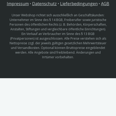
Impressum
•
Datenschutz
•
Lieferbedingungen
•
AGB
Unser Webshop richtet sich ausschließlich an Geschäftskunden:
Unternehmer im Sinne des § 14 BGB, Freiberufler sowie juristische
Personen des öffentlichen Rechts (z. B. Behörden, Körperschaften,
Anstalten, Stiftungen und vergleichbare öffentliche Einrichtungen).
Ein Verkauf an Verbraucher im Sinne des § 13 BGB
(Privatpersonen) ist ausgeschlossen. Alle Preise verstehen sich als
Nettopreise zzgl. der jeweils gültigen gesetzlichen Mehrwertsteuer
und Versandkosten. Optional können Bruttopreise eingeblendet
werden. Alle Angebote sind freibleibend. Änderungen und
Irrtümer vorbehalten.