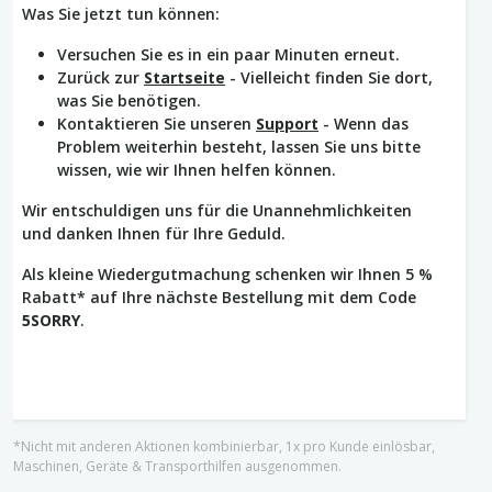
Was Sie jetzt tun können:
Versuchen Sie es in ein paar Minuten erneut.
Zurück zur
Startseite
- Vielleicht finden Sie dort,
was Sie benötigen.
Kontaktieren Sie unseren
Support
- Wenn das
Problem weiterhin besteht, lassen Sie uns bitte
wissen, wie wir Ihnen helfen können.
Wir entschuldigen uns für die Unannehmlichkeiten
und danken Ihnen für Ihre Geduld.
Als kleine Wiedergutmachung schenken wir Ihnen 5 %
Rabatt* auf Ihre nächste Bestellung mit dem Code
5SORRY
.
*Nicht mit anderen Aktionen kombinierbar, 1x pro Kunde einlösbar,
Maschinen, Geräte & Transporthilfen ausgenommen.