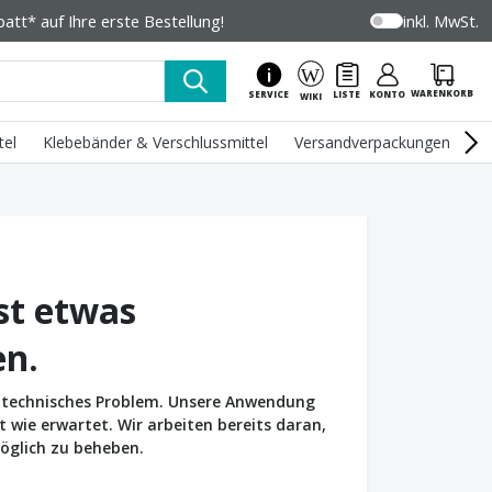
tt* auf Ihre erste Bestellung!
inkl. MwSt.
WARENKORB
SERVICE
LISTE
KONTO
WIKI
tel
Klebebänder & Verschlussmittel
Versandverpackungen
U
st etwas
en.
in technisches Problem. Unsere Anwendung
wie erwartet. Wir arbeiten bereits daran,
öglich zu beheben.