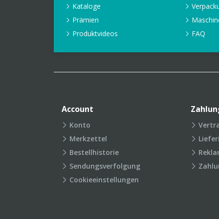
Kataloge
Verpack
Prämien
Maschin
Produktvideos
FAQ
Account
Zahlun
Konto
Vertr
Merkzettel
Liefe
Bestellhistorie
Rekla
Sendungsverfolgung
Zahlu
Cookieeinstellungen