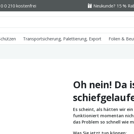
0 0 210 kostenfrei
Neukunde? 15 % Raba
 Schützen
Transportsicherung, Palettierung, Export
Folien & Beu
Oh nein! Da i
schiefgelauf
Es scheint, als hätten wir e
funktioniert momentan nicht 
das Problem so schnell wie m
Was Sie jetzt tun können: