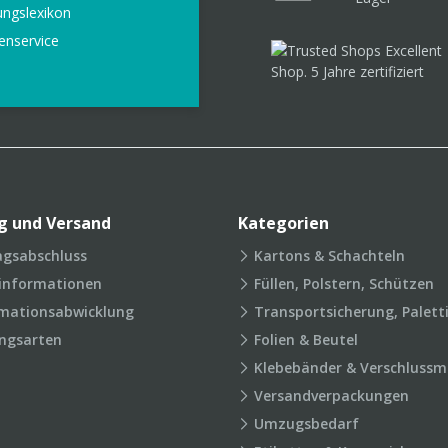
ungslexikon
enservice
g und Versand
Kategorien
agsabschluss
Kartons & Schachteln
rinformationen
Füllen, Polstern, Schützen
mationsabwicklung
Transportsicherung, Palett
ngsarten
Folien & Beutel
Klebebänder & Verschlussmi
Versandverpackungen
Umzugsbedarf