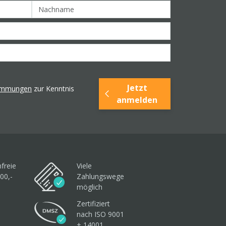
Jetzt
timmungen
zur Kenntnis
anmelden
freie
Viele
00,-
Zahlungswege
möglich
Zertifiziert
nach ISO 9001
+ 14001