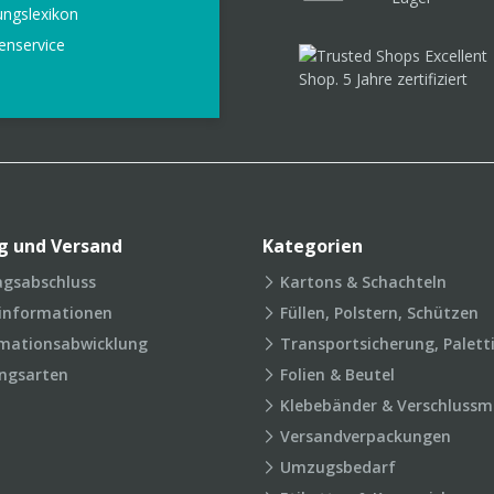
ungslexikon
enservice
g und Versand
Kategorien
agsabschluss
Kartons & Schachteln
rinformationen
Füllen, Polstern, Schützen
mationsabwicklung
Transportsicherung, Palett
ngsarten
Folien & Beutel
Klebebänder & Verschlussmi
Versandverpackungen
Umzugsbedarf