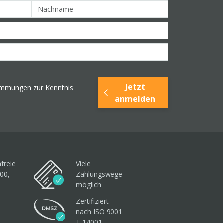
Jetzt
timmungen
zur Kenntnis
anmelden
freie
Viele
00,-
Zahlungswege
möglich
Zertifiziert
nach ISO 9001
+ 14001