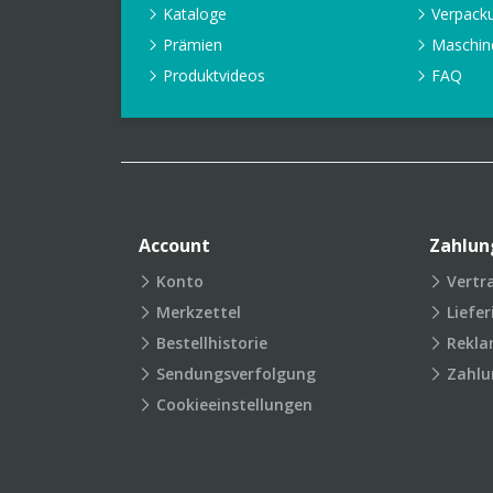
Kataloge
Verpack
Prämien
Maschin
Produktvideos
FAQ
Account
Zahlun
Konto
Vertr
Merkzettel
Liefe
Bestellhistorie
Rekla
Sendungsverfolgung
Zahlu
Cookieeinstellungen