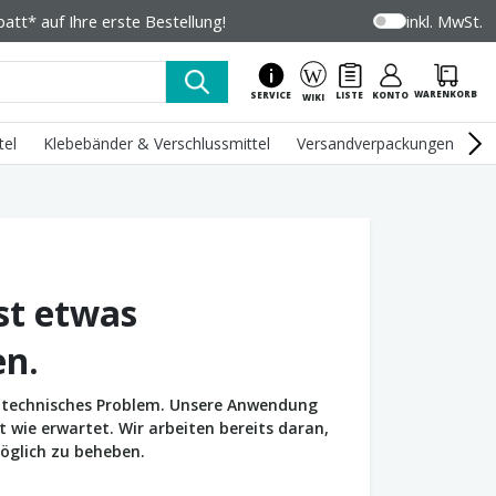
tt* auf Ihre erste Bestellung!
inkl. MwSt.
WARENKORB
SERVICE
LISTE
KONTO
WIKI
tel
Klebebänder & Verschlussmittel
Versandverpackungen
U
st etwas
en.
in technisches Problem. Unsere Anwendung
wie erwartet. Wir arbeiten bereits daran,
öglich zu beheben.