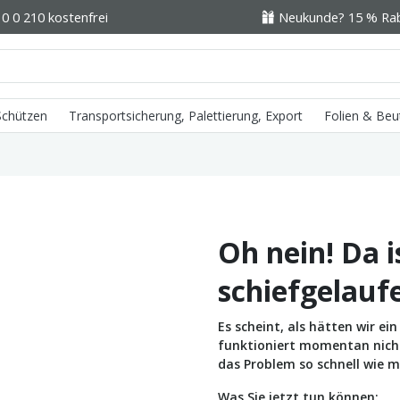
0 0 210 kostenfrei
Neukunde? 15 % Raba
 Schützen
Transportsicherung, Palettierung, Export
Folien & Beu
Oh nein! Da i
schiefgelauf
Es scheint, als hätten wir e
funktioniert momentan nicht 
das Problem so schnell wie m
Was Sie jetzt tun können: