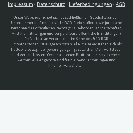
Impressum
•
Datenschutz
•
Lieferbedingungen
•
AGB
Unser Webshop richtet sich ausschließlich an Geschäftskunden:
Unternehmer im Sinne des § 14 BGB, Freiberufler sowie juristische
Personen des öffentlichen Rechts (z. B. Behörden, Körperschaften,
Anstalten, Stiftungen und vergleichbare öffentliche Einrichtungen).
Ein Verkauf an Verbraucher im Sinne des § 13 BGB
(Privatpersonen) ist ausgeschlossen. Alle Preise verstehen sich als
Nettopreise zzgl. der jeweils gültigen gesetzlichen Mehrwertsteuer
und Versandkosten. Optional können Bruttopreise eingeblendet
werden. Alle Angebote sind freibleibend. Änderungen und
Irrtümer vorbehalten.