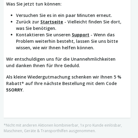
Was Sie jetzt tun können:
Versuchen Sie es in ein paar Minuten erneut.
Zurück zur
Startseite
- Vielleicht finden Sie dort,
was Sie benötigen.
Kontaktieren Sie unseren
Support
- Wenn das
Problem weiterhin besteht, lassen Sie uns bitte
wissen, wie wir Ihnen helfen können.
Wir entschuldigen uns für die Unannehmlichkeiten
und danken Ihnen für Ihre Geduld.
Als kleine Wiedergutmachung schenken wir Ihnen 5 %
Rabatt* auf Ihre nächste Bestellung mit dem Code
5SORRY
.
*Nicht mit anderen Aktionen kombinierbar, 1x pro Kunde einlösbar,
Maschinen, Geräte & Transporthilfen ausgenommen.