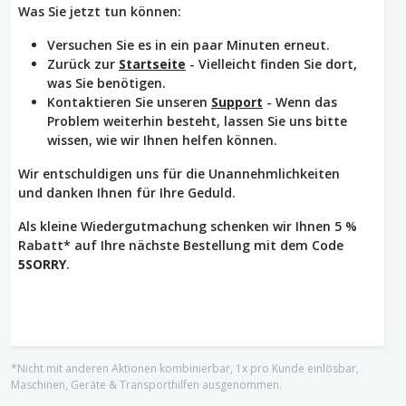
Was Sie jetzt tun können:
Versuchen Sie es in ein paar Minuten erneut.
Zurück zur
Startseite
- Vielleicht finden Sie dort,
was Sie benötigen.
Kontaktieren Sie unseren
Support
- Wenn das
Problem weiterhin besteht, lassen Sie uns bitte
wissen, wie wir Ihnen helfen können.
Wir entschuldigen uns für die Unannehmlichkeiten
und danken Ihnen für Ihre Geduld.
Als kleine Wiedergutmachung schenken wir Ihnen 5 %
Rabatt* auf Ihre nächste Bestellung mit dem Code
5SORRY
.
*Nicht mit anderen Aktionen kombinierbar, 1x pro Kunde einlösbar,
Maschinen, Geräte & Transporthilfen ausgenommen.