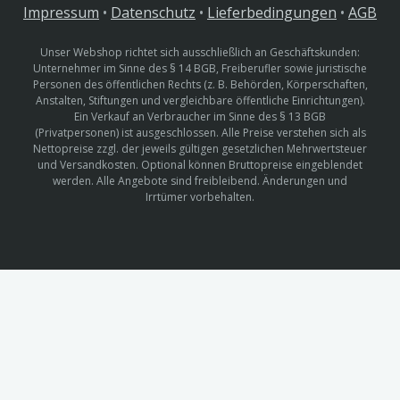
Impressum
•
Datenschutz
•
Lieferbedingungen
•
AGB
Unser Webshop richtet sich ausschließlich an Geschäftskunden:
Unternehmer im Sinne des § 14 BGB, Freiberufler sowie juristische
Personen des öffentlichen Rechts (z. B. Behörden, Körperschaften,
Anstalten, Stiftungen und vergleichbare öffentliche Einrichtungen).
Ein Verkauf an Verbraucher im Sinne des § 13 BGB
(Privatpersonen) ist ausgeschlossen. Alle Preise verstehen sich als
Nettopreise zzgl. der jeweils gültigen gesetzlichen Mehrwertsteuer
und Versandkosten. Optional können Bruttopreise eingeblendet
werden. Alle Angebote sind freibleibend. Änderungen und
Irrtümer vorbehalten.