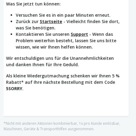
Was Sie jetzt tun können:
Versuchen Sie es in ein paar Minuten erneut.
Zurück zur
Startseite
- Vielleicht finden Sie dort,
was Sie benötigen.
Kontaktieren Sie unseren
Support
- Wenn das
Problem weiterhin besteht, lassen Sie uns bitte
wissen, wie wir Ihnen helfen können.
Wir entschuldigen uns für die Unannehmlichkeiten
und danken Ihnen für Ihre Geduld.
Als kleine Wiedergutmachung schenken wir Ihnen 5 %
Rabatt* auf Ihre nächste Bestellung mit dem Code
5SORRY
.
*Nicht mit anderen Aktionen kombinierbar, 1x pro Kunde einlösbar,
Maschinen, Geräte & Transporthilfen ausgenommen.