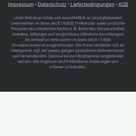
Impressum
•
Datenschutz
•
Lieferbedingungen
•
AGB
Unser Webshop richtet sich ausschließlich an Geschäftskunden:
Unternehmer im Sinne des § 14 BGB, Freiberufler sowie juristische
Personen des öffentlichen Rechts (z. B. Behörden, Körperschaften,
Anstalten, Stiftungen und vergleichbare öffentliche Einrichtungen).
Ein Verkauf an Verbraucher im Sinne des § 13 BGB
(Privatpersonen) ist ausgeschlossen. Alle Preise verstehen sich als
Nettopreise zzgl. der jeweils gültigen gesetzlichen Mehrwertsteuer
und Versandkosten. Optional können Bruttopreise eingeblendet
werden. Alle Angebote sind freibleibend. Änderungen und
Irrtümer vorbehalten.