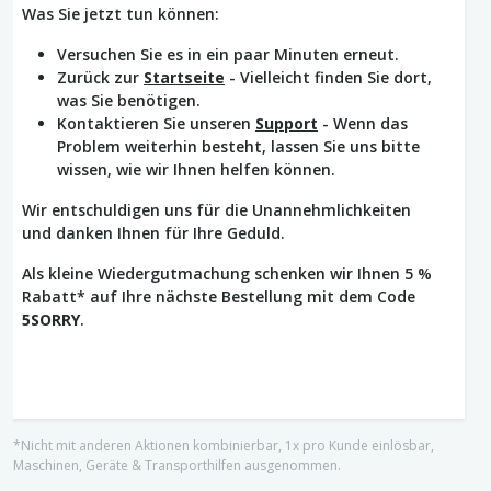
Was Sie jetzt tun können:
Versuchen Sie es in ein paar Minuten erneut.
Zurück zur
Startseite
- Vielleicht finden Sie dort,
was Sie benötigen.
Kontaktieren Sie unseren
Support
- Wenn das
Problem weiterhin besteht, lassen Sie uns bitte
wissen, wie wir Ihnen helfen können.
Wir entschuldigen uns für die Unannehmlichkeiten
und danken Ihnen für Ihre Geduld.
Als kleine Wiedergutmachung schenken wir Ihnen 5 %
Rabatt* auf Ihre nächste Bestellung mit dem Code
5SORRY
.
*Nicht mit anderen Aktionen kombinierbar, 1x pro Kunde einlösbar,
Maschinen, Geräte & Transporthilfen ausgenommen.