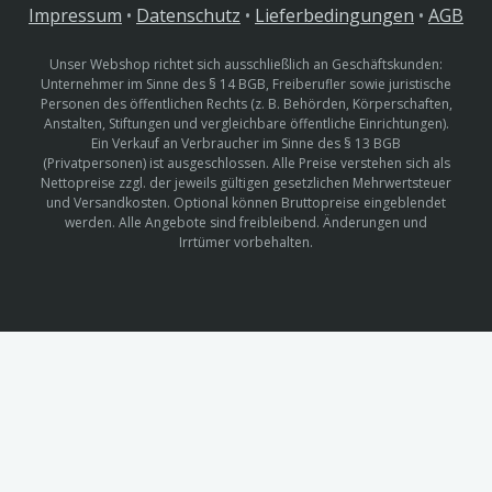
Impressum
•
Datenschutz
•
Lieferbedingungen
•
AGB
Unser Webshop richtet sich ausschließlich an Geschäftskunden:
Unternehmer im Sinne des § 14 BGB, Freiberufler sowie juristische
Personen des öffentlichen Rechts (z. B. Behörden, Körperschaften,
Anstalten, Stiftungen und vergleichbare öffentliche Einrichtungen).
Ein Verkauf an Verbraucher im Sinne des § 13 BGB
(Privatpersonen) ist ausgeschlossen. Alle Preise verstehen sich als
Nettopreise zzgl. der jeweils gültigen gesetzlichen Mehrwertsteuer
und Versandkosten. Optional können Bruttopreise eingeblendet
werden. Alle Angebote sind freibleibend. Änderungen und
Irrtümer vorbehalten.