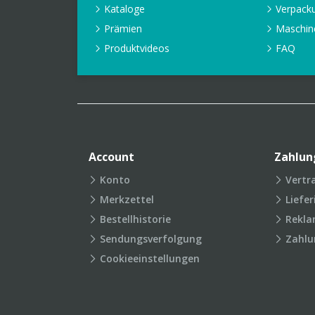
Kataloge
Verpack
Prämien
Maschin
Produktvideos
FAQ
Account
Zahlun
Konto
Vertr
Merkzettel
Liefe
Bestellhistorie
Rekla
Sendungsverfolgung
Zahlu
Cookieeinstellungen