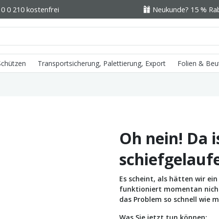
0 0 210 kostenfrei
Neukunde? 15 % Raba
 Schützen
Transportsicherung, Palettierung, Export
Folien & Beu
Oh nein! Da i
schiefgelauf
Es scheint, als hätten wir e
funktioniert momentan nicht 
das Problem so schnell wie m
Was Sie jetzt tun können: