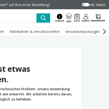
tt* auf Ihre erste Bestellung!
inkl. MwSt.
WARENKORB
SERVICE
LISTE
KONTO
WIKI
tel
Klebebänder & Verschlussmittel
Versandverpackungen
U
st etwas
en.
in technisches Problem. Unsere Anwendung
wie erwartet. Wir arbeiten bereits daran,
öglich zu beheben.