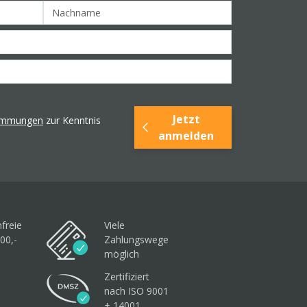
Jetzt
timmungen
zur Kenntnis
anmelden
freie
Viele
00,-
Zahlungswege
möglich
Zertifiziert
nach ISO 9001
+ 14001