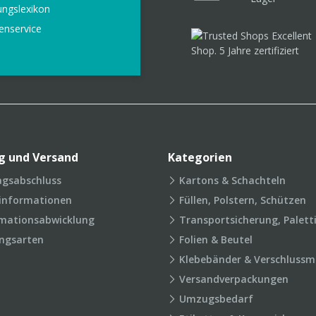
ungslexikon
enservice
g und Versand
Kategorien
agsabschluss
Kartons & Schachteln
rinformationen
Füllen, Polstern, Schützen
mationsabwicklung
Transportsicherung, Palett
ngsarten
Folien & Beutel
Klebebänder & Verschlussmi
Versandverpackungen
Umzugsbedarf