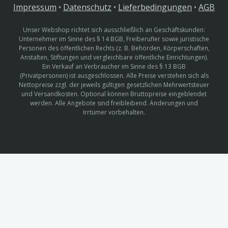
Impressum
•
Datenschutz
•
Lieferbedingungen
•
AGB
Unser Webshop richtet sich ausschließlich an Geschäftskunden:
Unternehmer im Sinne des § 14 BGB, Freiberufler sowie juristische
Personen des öffentlichen Rechts (z. B. Behörden, Körperschaften,
Anstalten, Stiftungen und vergleichbare öffentliche Einrichtungen).
Ein Verkauf an Verbraucher im Sinne des § 13 BGB
(Privatpersonen) ist ausgeschlossen. Alle Preise verstehen sich als
Nettopreise zzgl. der jeweils gültigen gesetzlichen Mehrwertsteuer
und Versandkosten. Optional können Bruttopreise eingeblendet
werden. Alle Angebote sind freibleibend. Änderungen und
Irrtümer vorbehalten.