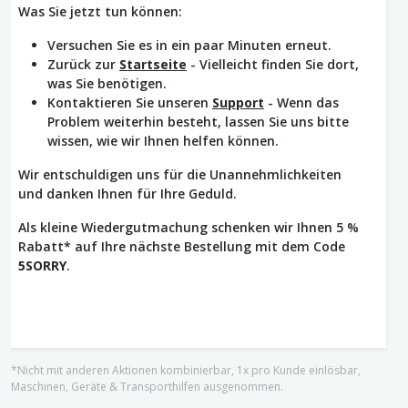
Was Sie jetzt tun können:
Versuchen Sie es in ein paar Minuten erneut.
Zurück zur
Startseite
- Vielleicht finden Sie dort,
was Sie benötigen.
Kontaktieren Sie unseren
Support
- Wenn das
Problem weiterhin besteht, lassen Sie uns bitte
wissen, wie wir Ihnen helfen können.
Wir entschuldigen uns für die Unannehmlichkeiten
und danken Ihnen für Ihre Geduld.
Als kleine Wiedergutmachung schenken wir Ihnen 5 %
Rabatt* auf Ihre nächste Bestellung mit dem Code
5SORRY
.
*Nicht mit anderen Aktionen kombinierbar, 1x pro Kunde einlösbar,
Maschinen, Geräte & Transporthilfen ausgenommen.