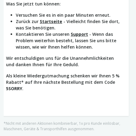
Was Sie jetzt tun können:
Versuchen Sie es in ein paar Minuten erneut.
Zurück zur
Startseite
- Vielleicht finden Sie dort,
was Sie benötigen.
Kontaktieren Sie unseren
Support
- Wenn das
Problem weiterhin besteht, lassen Sie uns bitte
wissen, wie wir Ihnen helfen können.
Wir entschuldigen uns für die Unannehmlichkeiten
und danken Ihnen für Ihre Geduld.
Als kleine Wiedergutmachung schenken wir Ihnen 5 %
Rabatt* auf Ihre nächste Bestellung mit dem Code
5SORRY
.
*Nicht mit anderen Aktionen kombinierbar, 1x pro Kunde einlösbar,
Maschinen, Geräte & Transporthilfen ausgenommen.