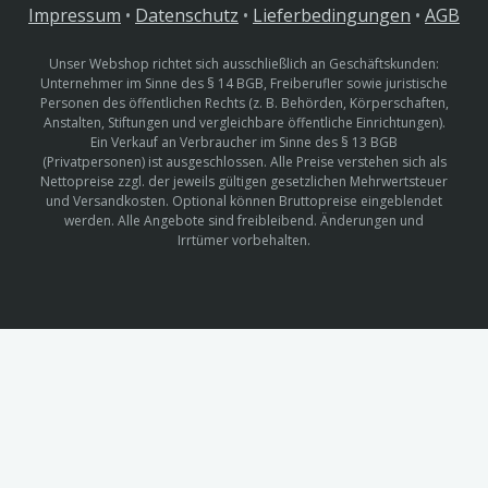
Impressum
•
Datenschutz
•
Lieferbedingungen
•
AGB
Unser Webshop richtet sich ausschließlich an Geschäftskunden:
Unternehmer im Sinne des § 14 BGB, Freiberufler sowie juristische
Personen des öffentlichen Rechts (z. B. Behörden, Körperschaften,
Anstalten, Stiftungen und vergleichbare öffentliche Einrichtungen).
Ein Verkauf an Verbraucher im Sinne des § 13 BGB
(Privatpersonen) ist ausgeschlossen. Alle Preise verstehen sich als
Nettopreise zzgl. der jeweils gültigen gesetzlichen Mehrwertsteuer
und Versandkosten. Optional können Bruttopreise eingeblendet
werden. Alle Angebote sind freibleibend. Änderungen und
Irrtümer vorbehalten.