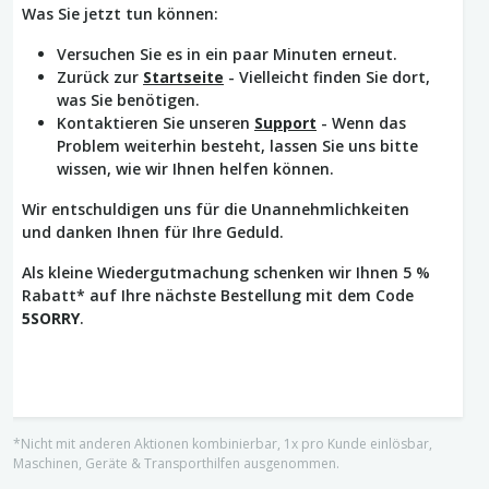
Was Sie jetzt tun können:
Versuchen Sie es in ein paar Minuten erneut.
Zurück zur
Startseite
- Vielleicht finden Sie dort,
was Sie benötigen.
Kontaktieren Sie unseren
Support
- Wenn das
Problem weiterhin besteht, lassen Sie uns bitte
wissen, wie wir Ihnen helfen können.
Wir entschuldigen uns für die Unannehmlichkeiten
und danken Ihnen für Ihre Geduld.
Als kleine Wiedergutmachung schenken wir Ihnen 5 %
Rabatt* auf Ihre nächste Bestellung mit dem Code
5SORRY
.
*Nicht mit anderen Aktionen kombinierbar, 1x pro Kunde einlösbar,
Maschinen, Geräte & Transporthilfen ausgenommen.