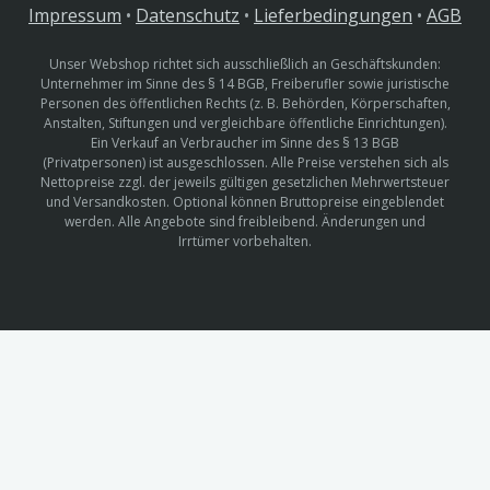
Impressum
•
Datenschutz
•
Lieferbedingungen
•
AGB
Unser Webshop richtet sich ausschließlich an Geschäftskunden:
Unternehmer im Sinne des § 14 BGB, Freiberufler sowie juristische
Personen des öffentlichen Rechts (z. B. Behörden, Körperschaften,
Anstalten, Stiftungen und vergleichbare öffentliche Einrichtungen).
Ein Verkauf an Verbraucher im Sinne des § 13 BGB
(Privatpersonen) ist ausgeschlossen. Alle Preise verstehen sich als
Nettopreise zzgl. der jeweils gültigen gesetzlichen Mehrwertsteuer
und Versandkosten. Optional können Bruttopreise eingeblendet
werden. Alle Angebote sind freibleibend. Änderungen und
Irrtümer vorbehalten.