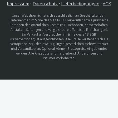
Impressum
•
Datenschutz
•
Lieferbedingungen
•
AGB
Unser Webshop richtet sich ausschließlich an Geschäftskunden:
Unternehmer im Sinne des § 14 BGB, Freiberufler sowie juristische
Personen des öffentlichen Rechts (z. B. Behörden, Körperschaften,
Anstalten, Stiftungen und vergleichbare öffentliche Einrichtungen).
Ein Verkauf an Verbraucher im Sinne des § 13 BGB
(Privatpersonen) ist ausgeschlossen. Alle Preise verstehen sich als
Nettopreise zzgl. der jeweils gültigen gesetzlichen Mehrwertsteuer
und Versandkosten. Optional können Bruttopreise eingeblendet
werden. Alle Angebote sind freibleibend. Änderungen und
Irrtümer vorbehalten.