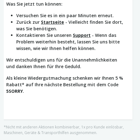
Was Sie jetzt tun können:
Versuchen Sie es in ein paar Minuten erneut.
Zurück zur
Startseite
- Vielleicht finden Sie dort,
was Sie benötigen.
Kontaktieren Sie unseren
Support
- Wenn das
Problem weiterhin besteht, lassen Sie uns bitte
wissen, wie wir Ihnen helfen können.
Wir entschuldigen uns für die Unannehmlichkeiten
und danken Ihnen für Ihre Geduld.
Als kleine Wiedergutmachung schenken wir Ihnen 5 %
Rabatt* auf Ihre nächste Bestellung mit dem Code
5SORRY
.
*Nicht mit anderen Aktionen kombinierbar, 1x pro Kunde einlösbar,
Maschinen, Geräte & Transporthilfen ausgenommen.