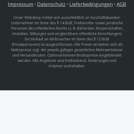
Impressum
•
Datenschutz
•
Lieferbedingungen
•
AGB
Unser Webshop richtet sich ausschließlich an Geschäftskunden:
Unternehmer im Sinne des § 14 BGB, Freiberufler sowie juristische
Personen des öffentlichen Rechts (z. B. Behörden, Körperschaften,
Anstalten, Stiftungen und vergleichbare öffentliche Einrichtungen).
Ein Verkauf an Verbraucher im Sinne des § 13 BGB
(Privatpersonen) ist ausgeschlossen. Alle Preise verstehen sich als
Nettopreise zzgl. der jeweils gültigen gesetzlichen Mehrwertsteuer
und Versandkosten. Optional können Bruttopreise eingeblendet
werden. Alle Angebote sind freibleibend. Änderungen und
Irrtümer vorbehalten.