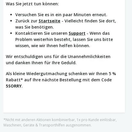
Was Sie jetzt tun können:
Versuchen Sie es in ein paar Minuten erneut.
Zurück zur
Startseite
- Vielleicht finden Sie dort,
was Sie benötigen.
Kontaktieren Sie unseren
Support
- Wenn das
Problem weiterhin besteht, lassen Sie uns bitte
wissen, wie wir Ihnen helfen können.
Wir entschuldigen uns für die Unannehmlichkeiten
und danken Ihnen für Ihre Geduld.
Als kleine Wiedergutmachung schenken wir Ihnen 5 %
Rabatt* auf Ihre nächste Bestellung mit dem Code
5SORRY
.
*Nicht mit anderen Aktionen kombinierbar, 1x pro Kunde einlösbar,
Maschinen, Geräte & Transporthilfen ausgenommen.