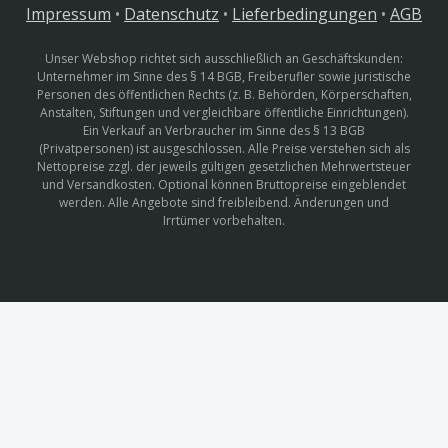
Impressum
•
Datenschutz
•
Lieferbedingungen
•
AGB
Unser Webshop richtet sich ausschließlich an Geschäftskunden:
Unternehmer im Sinne des § 14 BGB, Freiberufler sowie juristische
Personen des öffentlichen Rechts (z. B. Behörden, Körperschaften,
Anstalten, Stiftungen und vergleichbare öffentliche Einrichtungen).
Ein Verkauf an Verbraucher im Sinne des § 13 BGB
(Privatpersonen) ist ausgeschlossen. Alle Preise verstehen sich als
Nettopreise zzgl. der jeweils gültigen gesetzlichen Mehrwertsteuer
und Versandkosten. Optional können Bruttopreise eingeblendet
werden. Alle Angebote sind freibleibend. Änderungen und
Irrtümer vorbehalten.