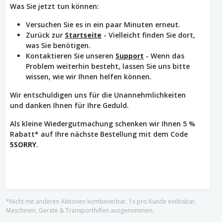
Was Sie jetzt tun können:
Versuchen Sie es in ein paar Minuten erneut.
Zurück zur
Startseite
- Vielleicht finden Sie dort,
was Sie benötigen.
Kontaktieren Sie unseren
Support
- Wenn das
Problem weiterhin besteht, lassen Sie uns bitte
wissen, wie wir Ihnen helfen können.
Wir entschuldigen uns für die Unannehmlichkeiten
und danken Ihnen für Ihre Geduld.
Als kleine Wiedergutmachung schenken wir Ihnen 5 %
Rabatt* auf Ihre nächste Bestellung mit dem Code
5SORRY
.
*Nicht mit anderen Aktionen kombinierbar, 1x pro Kunde einlösbar,
Maschinen, Geräte & Transporthilfen ausgenommen.