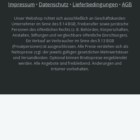
Impressum
•
Datenschutz
•
Lieferbedingungen
•
AGB
Unser Webshop richtet sich ausschließlich an Geschäftskunden:
Unternehmer im Sinne des § 14 BGB, Freiberufler sowie juristische
Personen des öffentlichen Rechts (z. B. Behörden, Körperschaften,
Anstalten, Stiftungen und vergleichbare öffentliche Einrichtungen).
Ein Verkauf an Verbraucher im Sinne des § 13 BGB
(Privatpersonen) ist ausgeschlossen. Alle Preise verstehen sich als
Nettopreise zzgl. der jeweils gültigen gesetzlichen Mehrwertsteuer
und Versandkosten. Optional können Bruttopreise eingeblendet
werden. Alle Angebote sind freibleibend. Änderungen und
Irrtümer vorbehalten.