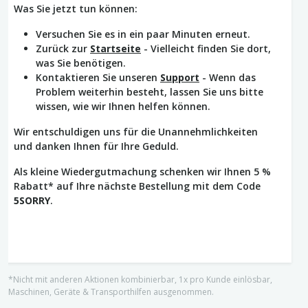
Was Sie jetzt tun können:
Versuchen Sie es in ein paar Minuten erneut.
Zurück zur
Startseite
- Vielleicht finden Sie dort,
was Sie benötigen.
Kontaktieren Sie unseren
Support
- Wenn das
Problem weiterhin besteht, lassen Sie uns bitte
wissen, wie wir Ihnen helfen können.
Wir entschuldigen uns für die Unannehmlichkeiten
und danken Ihnen für Ihre Geduld.
Als kleine Wiedergutmachung schenken wir Ihnen 5 %
Rabatt* auf Ihre nächste Bestellung mit dem Code
5SORRY
.
*Nicht mit anderen Aktionen kombinierbar, 1x pro Kunde einlösbar,
Maschinen, Geräte & Transporthilfen ausgenommen.