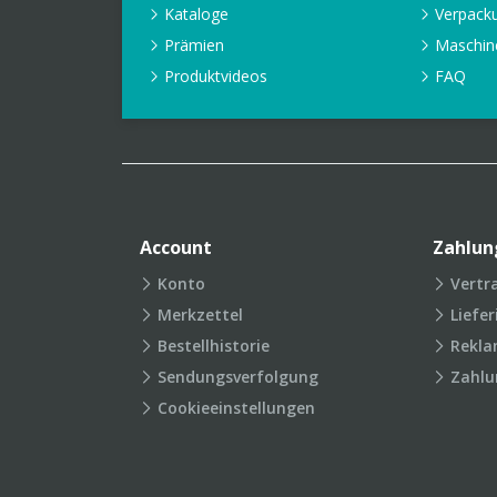
Kataloge
Verpack
Prämien
Maschin
Produktvideos
FAQ
Account
Zahlun
Konto
Vertr
Merkzettel
Liefe
Bestellhistorie
Rekla
Sendungsverfolgung
Zahlu
Cookieeinstellungen