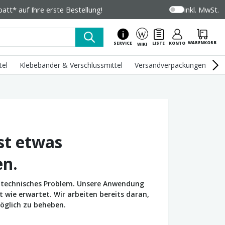
tt* auf Ihre erste Bestellung!
inkl. MwSt.
WARENKORB
SERVICE
LISTE
KONTO
WIKI
tel
Klebebänder & Verschlussmittel
Versandverpackungen
U
st etwas
en.
in technisches Problem. Unsere Anwendung
wie erwartet. Wir arbeiten bereits daran,
öglich zu beheben.