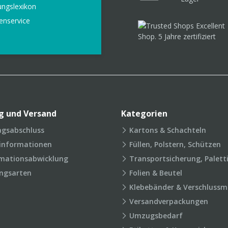
ungslexikon
enservice
g und Versand
Kategorien
agsabschluss
Kartons & Schachteln
rinformationen
Füllen, Polstern, Schützen
mationsabwicklung
Transportsicherung, Palett
ngsarten
Folien & Beutel
Klebebänder & Verschlussmi
Versandverpackungen
Umzugsbedarf