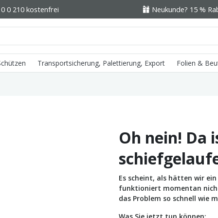
0 0 210 kostenfrei
Neukunde? 15 % Raba
 Schützen
Transportsicherung, Palettierung, Export
Folien & Beu
Oh nein! Da i
schiefgelauf
Es scheint, als hätten wir e
funktioniert momentan nicht 
das Problem so schnell wie m
Was Sie jetzt tun können: