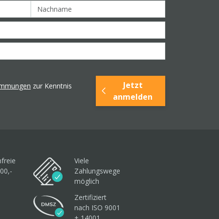
Jetzt
timmungen
zur Kenntnis
anmelden
freie
Viele
00,-
Zahlungswege
möglich
Zertifiziert
nach ISO 9001
+ 14001