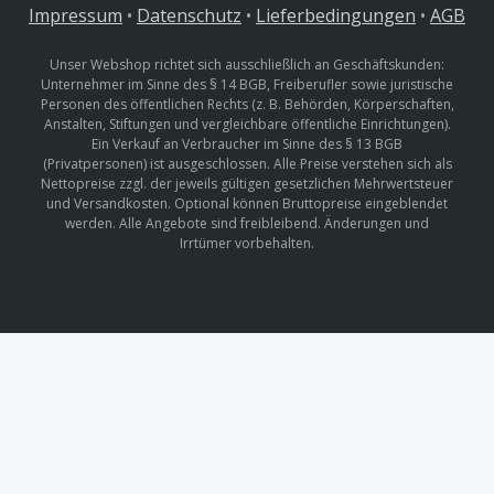
Impressum
•
Datenschutz
•
Lieferbedingungen
•
AGB
Unser Webshop richtet sich ausschließlich an Geschäftskunden:
Unternehmer im Sinne des § 14 BGB, Freiberufler sowie juristische
Personen des öffentlichen Rechts (z. B. Behörden, Körperschaften,
Anstalten, Stiftungen und vergleichbare öffentliche Einrichtungen).
Ein Verkauf an Verbraucher im Sinne des § 13 BGB
(Privatpersonen) ist ausgeschlossen. Alle Preise verstehen sich als
Nettopreise zzgl. der jeweils gültigen gesetzlichen Mehrwertsteuer
und Versandkosten. Optional können Bruttopreise eingeblendet
werden. Alle Angebote sind freibleibend. Änderungen und
Irrtümer vorbehalten.