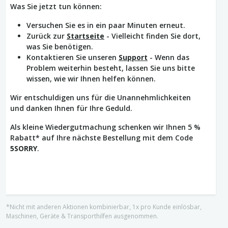
Was Sie jetzt tun können:
Versuchen Sie es in ein paar Minuten erneut.
Zurück zur
Startseite
- Vielleicht finden Sie dort,
was Sie benötigen.
Kontaktieren Sie unseren
Support
- Wenn das
Problem weiterhin besteht, lassen Sie uns bitte
wissen, wie wir Ihnen helfen können.
Wir entschuldigen uns für die Unannehmlichkeiten
und danken Ihnen für Ihre Geduld.
Als kleine Wiedergutmachung schenken wir Ihnen 5 %
Rabatt* auf Ihre nächste Bestellung mit dem Code
5SORRY
.
*Nicht mit anderen Aktionen kombinierbar, 1x pro Kunde einlösbar,
Maschinen, Geräte & Transporthilfen ausgenommen.