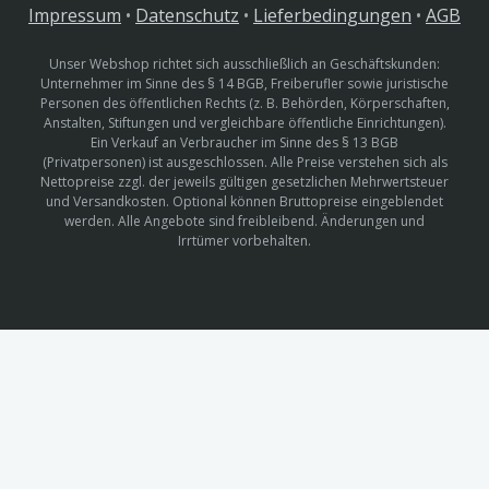
Impressum
•
Datenschutz
•
Lieferbedingungen
•
AGB
Unser Webshop richtet sich ausschließlich an Geschäftskunden:
Unternehmer im Sinne des § 14 BGB, Freiberufler sowie juristische
Personen des öffentlichen Rechts (z. B. Behörden, Körperschaften,
Anstalten, Stiftungen und vergleichbare öffentliche Einrichtungen).
Ein Verkauf an Verbraucher im Sinne des § 13 BGB
(Privatpersonen) ist ausgeschlossen. Alle Preise verstehen sich als
Nettopreise zzgl. der jeweils gültigen gesetzlichen Mehrwertsteuer
und Versandkosten. Optional können Bruttopreise eingeblendet
werden. Alle Angebote sind freibleibend. Änderungen und
Irrtümer vorbehalten.