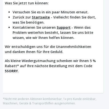
Was Sie jetzt tun können:
Versuchen Sie es in ein paar Minuten erneut.
Zurück zur
Startseite
- Vielleicht finden Sie dort,
was Sie benötigen.
Kontaktieren Sie unseren
Support
- Wenn das
Problem weiterhin besteht, lassen Sie uns bitte
wissen, wie wir Ihnen helfen können.
Wir entschuldigen uns für die Unannehmlichkeiten
und danken Ihnen für Ihre Geduld.
Als kleine Wiedergutmachung schenken wir Ihnen 5 %
Rabatt* auf Ihre nächste Bestellung mit dem Code
5SORRY
.
*Nicht mit anderen Aktionen kombinierbar, 1x pro Kunde einlösbar,
Maschinen, Geräte & Transporthilfen ausgenommen.