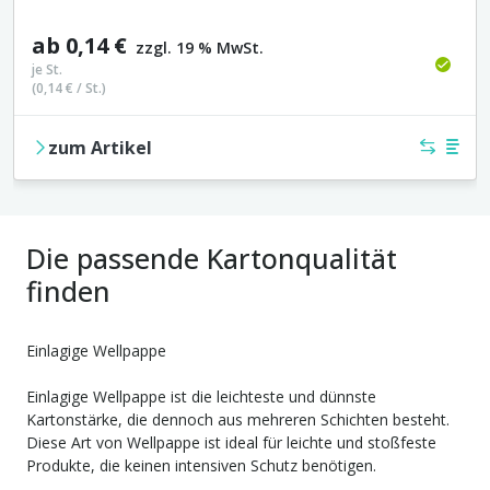
ab
0,14 €
zzgl. 19 % MwSt.
je
St.
(
0,14 €
/
St.
)
zum Artikel
Vergleich
Merkl
Die passende Kartonqualität
finden
Einlagige Wellpappe
Einlagige Wellpappe ist die leichteste und dünnste
Kartonstärke, die dennoch aus mehreren Schichten besteht.
Diese Art von Wellpappe ist ideal für leichte und stoßfeste
Produkte, die keinen intensiven Schutz benötigen.