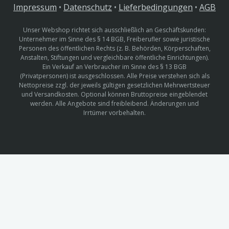
Impressum
•
Datenschutz
•
Lieferbedingungen
•
AGB
Unser Webshop richtet sich ausschließlich an Geschäftskunden:
Unternehmer im Sinne des § 14 BGB, Freiberufler sowie juristische
Personen des öffentlichen Rechts (z. B. Behörden, Körperschaften,
Anstalten, Stiftungen und vergleichbare öffentliche Einrichtungen).
Ein Verkauf an Verbraucher im Sinne des § 13 BGB
(Privatpersonen) ist ausgeschlossen. Alle Preise verstehen sich als
Nettopreise zzgl. der jeweils gültigen gesetzlichen Mehrwertsteuer
und Versandkosten. Optional können Bruttopreise eingeblendet
werden. Alle Angebote sind freibleibend. Änderungen und
Irrtümer vorbehalten.