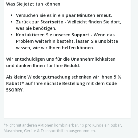
Was Sie jetzt tun können:
Versuchen Sie es in ein paar Minuten erneut.
Zurück zur
Startseite
- Vielleicht finden Sie dort,
was Sie benötigen.
Kontaktieren Sie unseren
Support
- Wenn das
Problem weiterhin besteht, lassen Sie uns bitte
wissen, wie wir Ihnen helfen können.
Wir entschuldigen uns für die Unannehmlichkeiten
und danken Ihnen für Ihre Geduld.
Als kleine Wiedergutmachung schenken wir Ihnen 5 %
Rabatt* auf Ihre nächste Bestellung mit dem Code
5SORRY
.
*Nicht mit anderen Aktionen kombinierbar, 1x pro Kunde einlösbar,
Maschinen, Geräte & Transporthilfen ausgenommen.