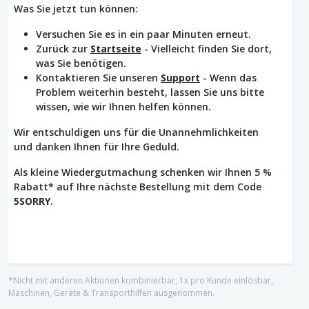
Was Sie jetzt tun können:
Versuchen Sie es in ein paar Minuten erneut.
Zurück zur
Startseite
- Vielleicht finden Sie dort,
was Sie benötigen.
Kontaktieren Sie unseren
Support
- Wenn das
Problem weiterhin besteht, lassen Sie uns bitte
wissen, wie wir Ihnen helfen können.
Wir entschuldigen uns für die Unannehmlichkeiten
und danken Ihnen für Ihre Geduld.
Als kleine Wiedergutmachung schenken wir Ihnen 5 %
Rabatt* auf Ihre nächste Bestellung mit dem Code
5SORRY
.
*Nicht mit anderen Aktionen kombinierbar, 1x pro Kunde einlösbar,
Maschinen, Geräte & Transporthilfen ausgenommen.