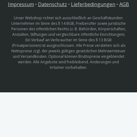
Impressum
•
Datenschutz
•
Lieferbedingungen
•
AGB
Unser Webshop richtet sich ausschließlich an Geschäftskunden:
Unternehmer im Sinne des § 14 BGB, Freiberufler sowie juristische
Personen des öffentlichen Rechts (z. B. Behörden, Körperschaften,
Anstalten, Stiftungen und vergleichbare öffentliche Einrichtungen).
Ein Verkauf an Verbraucher im Sinne des § 13 BGB
(Privatpersonen) ist ausgeschlossen. Alle Preise verstehen sich als
Nettopreise zzgl. der jeweils gültigen gesetzlichen Mehrwertsteuer
und Versandkosten. Optional können Bruttopreise eingeblendet
werden. Alle Angebote sind freibleibend. Änderungen und
Irrtümer vorbehalten.