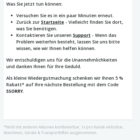
Was Sie jetzt tun können:
Versuchen Sie es in ein paar Minuten erneut.
Zurück zur
Startseite
- Vielleicht finden Sie dort,
was Sie benötigen.
Kontaktieren Sie unseren
Support
- Wenn das
Problem weiterhin besteht, lassen Sie uns bitte
wissen, wie wir Ihnen helfen können.
Wir entschuldigen uns für die Unannehmlichkeiten
und danken Ihnen für Ihre Geduld.
Als kleine Wiedergutmachung schenken wir Ihnen 5 %
Rabatt* auf Ihre nächste Bestellung mit dem Code
5SORRY
.
*Nicht mit anderen Aktionen kombinierbar, 1x pro Kunde einlösbar,
Maschinen, Geräte & Transporthilfen ausgenommen.