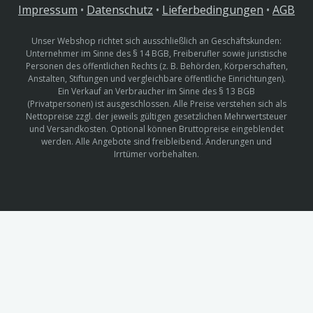
Impressum
•
Datenschutz
•
Lieferbedingungen
•
AGB
Unser Webshop richtet sich ausschließlich an Geschäftskunden:
Unternehmer im Sinne des § 14 BGB, Freiberufler sowie juristische
Personen des öffentlichen Rechts (z. B. Behörden, Körperschaften,
Anstalten, Stiftungen und vergleichbare öffentliche Einrichtungen).
Ein Verkauf an Verbraucher im Sinne des § 13 BGB
(Privatpersonen) ist ausgeschlossen. Alle Preise verstehen sich als
Nettopreise zzgl. der jeweils gültigen gesetzlichen Mehrwertsteuer
und Versandkosten. Optional können Bruttopreise eingeblendet
werden. Alle Angebote sind freibleibend. Änderungen und
Irrtümer vorbehalten.