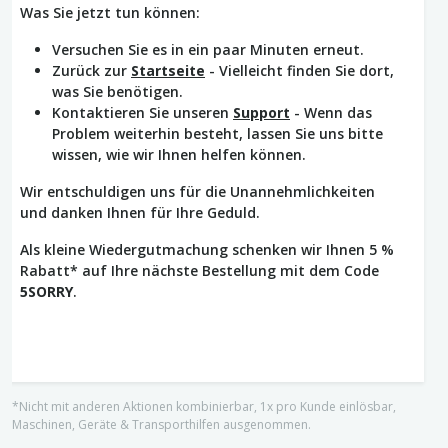
Was Sie jetzt tun können:
Versuchen Sie es in ein paar Minuten erneut.
Zurück zur
Startseite
- Vielleicht finden Sie dort,
was Sie benötigen.
Kontaktieren Sie unseren
Support
- Wenn das
Problem weiterhin besteht, lassen Sie uns bitte
wissen, wie wir Ihnen helfen können.
Wir entschuldigen uns für die Unannehmlichkeiten
und danken Ihnen für Ihre Geduld.
Als kleine Wiedergutmachung schenken wir Ihnen 5 %
Rabatt* auf Ihre nächste Bestellung mit dem Code
5SORRY
.
*Nicht mit anderen Aktionen kombinierbar, 1x pro Kunde einlösbar,
Maschinen, Geräte & Transporthilfen ausgenommen.