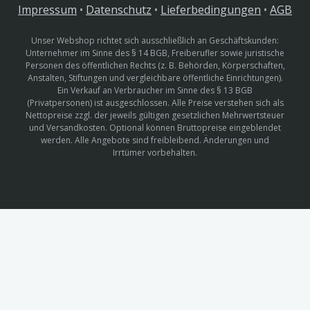
Impressum
•
Datenschutz
•
Lieferbedingungen
•
AGB
Unser Webshop richtet sich ausschließlich an Geschäftskunden:
Unternehmer im Sinne des § 14 BGB, Freiberufler sowie juristische
Personen des öffentlichen Rechts (z. B. Behörden, Körperschaften,
Anstalten, Stiftungen und vergleichbare öffentliche Einrichtungen).
Ein Verkauf an Verbraucher im Sinne des § 13 BGB
(Privatpersonen) ist ausgeschlossen. Alle Preise verstehen sich als
Nettopreise zzgl. der jeweils gültigen gesetzlichen Mehrwertsteuer
und Versandkosten. Optional können Bruttopreise eingeblendet
werden. Alle Angebote sind freibleibend. Änderungen und
Irrtümer vorbehalten.