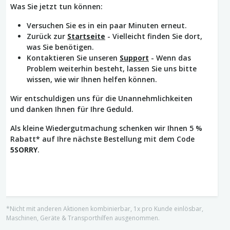
Was Sie jetzt tun können:
Versuchen Sie es in ein paar Minuten erneut.
Zurück zur
Startseite
- Vielleicht finden Sie dort,
was Sie benötigen.
Kontaktieren Sie unseren
Support
- Wenn das
Problem weiterhin besteht, lassen Sie uns bitte
wissen, wie wir Ihnen helfen können.
Wir entschuldigen uns für die Unannehmlichkeiten
und danken Ihnen für Ihre Geduld.
Als kleine Wiedergutmachung schenken wir Ihnen 5 %
Rabatt* auf Ihre nächste Bestellung mit dem Code
5SORRY
.
*Nicht mit anderen Aktionen kombinierbar, 1x pro Kunde einlösbar,
Maschinen, Geräte & Transporthilfen ausgenommen.