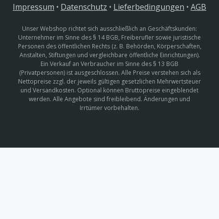
Impressum
•
Datenschutz
•
Lieferbedingungen
•
AGB
Unser Webshop richtet sich ausschließlich an Geschäftskunden:
Unternehmer im Sinne des § 14 BGB, Freiberufler sowie juristische
Personen des öffentlichen Rechts (z. B. Behörden, Körperschaften,
Anstalten, Stiftungen und vergleichbare öffentliche Einrichtungen).
Ein Verkauf an Verbraucher im Sinne des § 13 BGB
(Privatpersonen) ist ausgeschlossen. Alle Preise verstehen sich als
Nettopreise zzgl. der jeweils gültigen gesetzlichen Mehrwertsteuer
und Versandkosten. Optional können Bruttopreise eingeblendet
werden. Alle Angebote sind freibleibend. Änderungen und
Irrtümer vorbehalten.