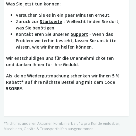
Was Sie jetzt tun können:
Versuchen Sie es in ein paar Minuten erneut.
Zurück zur
Startseite
- Vielleicht finden Sie dort,
was Sie benötigen.
Kontaktieren Sie unseren
Support
- Wenn das
Problem weiterhin besteht, lassen Sie uns bitte
wissen, wie wir Ihnen helfen können.
Wir entschuldigen uns für die Unannehmlichkeiten
und danken Ihnen für Ihre Geduld.
Als kleine Wiedergutmachung schenken wir Ihnen 5 %
Rabatt* auf Ihre nächste Bestellung mit dem Code
5SORRY
.
*Nicht mit anderen Aktionen kombinierbar, 1x pro Kunde einlösbar,
Maschinen, Geräte & Transporthilfen ausgenommen.