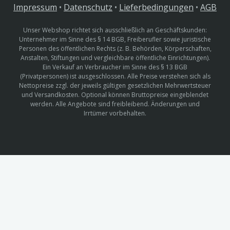
Impressum
•
Datenschutz
•
Lieferbedingungen
•
AGB
Unser Webshop richtet sich ausschließlich an Geschäftskunden:
Unternehmer im Sinne des § 14 BGB, Freiberufler sowie juristische
Personen des öffentlichen Rechts (z. B. Behörden, Körperschaften,
Anstalten, Stiftungen und vergleichbare öffentliche Einrichtungen).
Ein Verkauf an Verbraucher im Sinne des § 13 BGB
(Privatpersonen) ist ausgeschlossen. Alle Preise verstehen sich als
Nettopreise zzgl. der jeweils gültigen gesetzlichen Mehrwertsteuer
und Versandkosten. Optional können Bruttopreise eingeblendet
werden. Alle Angebote sind freibleibend. Änderungen und
Irrtümer vorbehalten.