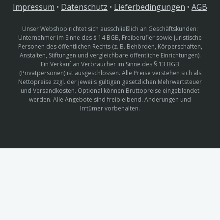
Impressum
•
Datenschutz
•
Lieferbedingungen
•
AGB
Unser Webshop richtet sich ausschließlich an Geschäftskunden:
Unternehmer im Sinne des § 14 BGB, Freiberufler sowie juristische
Personen des öffentlichen Rechts (z. B. Behörden, Körperschaften,
Anstalten, Stiftungen und vergleichbare öffentliche Einrichtungen).
Ein Verkauf an Verbraucher im Sinne des § 13 BGB
(Privatpersonen) ist ausgeschlossen. Alle Preise verstehen sich als
Nettopreise zzgl. der jeweils gültigen gesetzlichen Mehrwertsteuer
und Versandkosten. Optional können Bruttopreise eingeblendet
werden. Alle Angebote sind freibleibend. Änderungen und
Irrtümer vorbehalten.