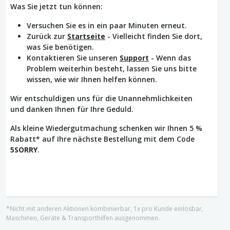
Was Sie jetzt tun können:
Versuchen Sie es in ein paar Minuten erneut.
Zurück zur
Startseite
- Vielleicht finden Sie dort,
was Sie benötigen.
Kontaktieren Sie unseren
Support
- Wenn das
Problem weiterhin besteht, lassen Sie uns bitte
wissen, wie wir Ihnen helfen können.
Wir entschuldigen uns für die Unannehmlichkeiten
und danken Ihnen für Ihre Geduld.
Als kleine Wiedergutmachung schenken wir Ihnen 5 %
Rabatt* auf Ihre nächste Bestellung mit dem Code
5SORRY
.
*Nicht mit anderen Aktionen kombinierbar, 1x pro Kunde einlösbar,
Maschinen, Geräte & Transporthilfen ausgenommen.