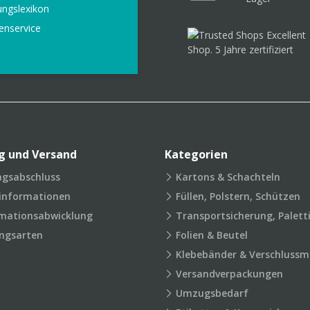
ungslexikon
enservice
g und Versand
Kategorien
agsabschluss
Kartons & Schachteln
rinformationen
Füllen, Polstern, Schützen
mationsabwicklung
Transportsicherung, Palett
ngsarten
Folien & Beutel
Klebebänder & Verschlussmi
Versandverpackungen
Umzugsbedarf