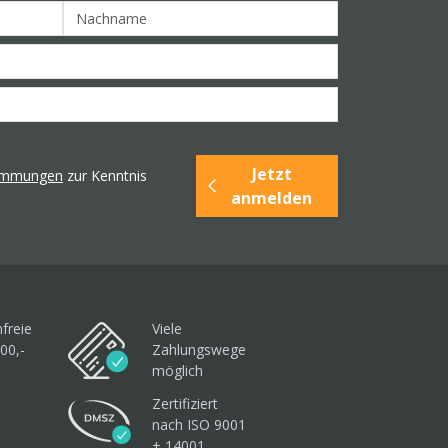
Jetzt
timmungen
zur Kenntnis
anmelden
freie
Viele
00,-
Zahlungswege
möglich
Zertifiziert
nach ISO 9001
+ 14001