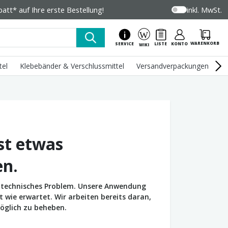
tt* auf Ihre erste Bestellung!
inkl. MwSt.
WARENKORB
SERVICE
LISTE
KONTO
WIKI
tel
Klebebänder & Verschlussmittel
Versandverpackungen
U
st etwas
en.
in technisches Problem. Unsere Anwendung
wie erwartet. Wir arbeiten bereits daran,
öglich zu beheben.