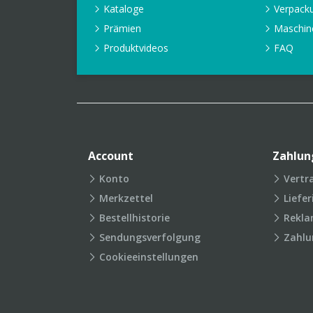
Kataloge
Verpack
Prämien
Maschin
Produktvideos
FAQ
Account
Zahlun
Konto
Vertr
Merkzettel
Liefe
Bestellhistorie
Rekla
Sendungsverfolgung
Zahlu
Cookieeinstellungen