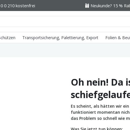
0 0 210 kostenfrei
Neukunde? 15 % Raba
 Schützen
Transportsicherung, Palettierung, Export
Folien & Beu
Oh nein! Da i
schiefgelauf
Es scheint, als hätten wir e
funktioniert momentan nicht 
das Problem so schnell wie m
Was Sie jetzt tun können: