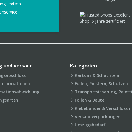
ungslexikon
enservice
g und Versand
Kategorien
agsabschluss
Kartons & Schachteln
rinformationen
Füllen, Polstern, Schützen
mationsabwicklung
Transportsicherung, Palett
ngsarten
Folien & Beutel
Klebebänder & Verschlussmi
Versandverpackungen
Umzugsbedarf