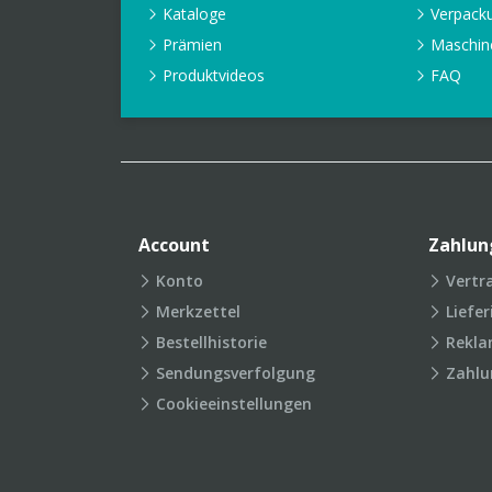
Kataloge
Verpack
Prämien
Maschin
Produktvideos
FAQ
Account
Zahlun
Konto
Vertr
Merkzettel
Liefe
Bestellhistorie
Rekla
Sendungsverfolgung
Zahlu
Cookieeinstellungen