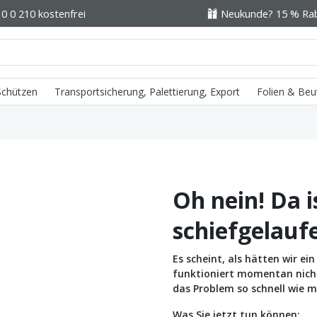
0 0 210 kostenfrei
Neukunde? 15 % Raba
 Schützen
Transportsicherung, Palettierung, Export
Folien & Beu
Oh nein! Da i
schiefgelauf
Es scheint, als hätten wir e
funktioniert momentan nicht 
das Problem so schnell wie m
Was Sie jetzt tun können: