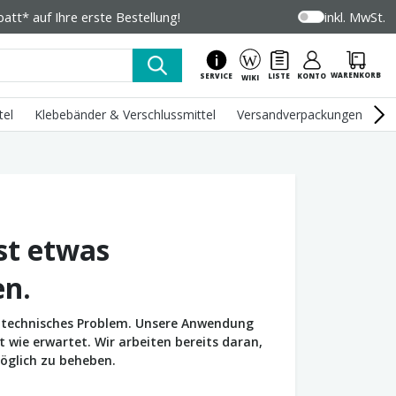
tt* auf Ihre erste Bestellung!
inkl. MwSt.
WARENKORB
SERVICE
LISTE
KONTO
WIKI
tel
Klebebänder & Verschlussmittel
Versandverpackungen
U
st etwas
en.
in technisches Problem. Unsere Anwendung
wie erwartet. Wir arbeiten bereits daran,
öglich zu beheben.