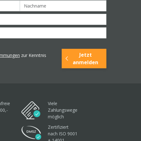
Jetzt
timmungen
zur Kenntnis
anmelden
freie
Viele
00,-
Zahlungswege
möglich
Zertifiziert
nach ISO 9001
+ 14001