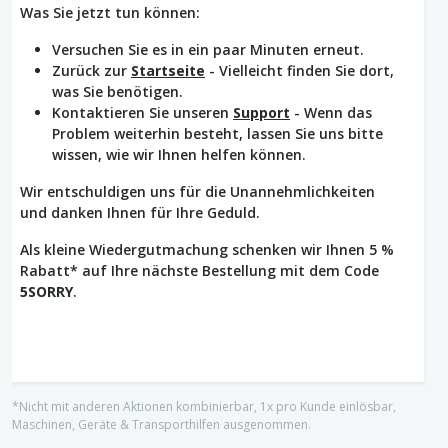
Was Sie jetzt tun können:
Versuchen Sie es in ein paar Minuten erneut.
Zurück zur
Startseite
- Vielleicht finden Sie dort,
was Sie benötigen.
Kontaktieren Sie unseren
Support
- Wenn das
Problem weiterhin besteht, lassen Sie uns bitte
wissen, wie wir Ihnen helfen können.
Wir entschuldigen uns für die Unannehmlichkeiten
und danken Ihnen für Ihre Geduld.
Als kleine Wiedergutmachung schenken wir Ihnen 5 %
Rabatt* auf Ihre nächste Bestellung mit dem Code
5SORRY
.
*Nicht mit anderen Aktionen kombinierbar, 1x pro Kunde einlösbar,
Maschinen, Geräte & Transporthilfen ausgenommen.