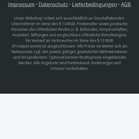
Impressum
•
Datenschutz
•
Lieferbedingungen
•
AGB
Unser Webshop richtet sich ausschließlich an Geschäftskunden:
Unternehmer im Sinne des § 14 BGB, Freiberufler sowie juristische
Personen des öffentlichen Rechts (z. B. Behörden, Körperschaften,
Anstalten, Stiftungen und vergleichbare öffentliche Einrichtungen).
Ein Verkauf an Verbraucher im Sinne des § 13 BGB
(Privatpersonen) ist ausgeschlossen. Alle Preise verstehen sich als
Nettopreise zzgl. der jeweils gültigen gesetzlichen Mehrwertsteuer
und Versandkosten. Optional können Bruttopreise eingeblendet
werden. Alle Angebote sind freibleibend. Änderungen und
Irrtümer vorbehalten.