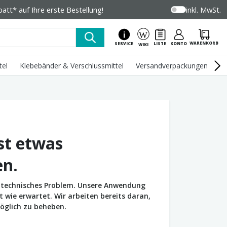
tt* auf Ihre erste Bestellung!
inkl. MwSt.
WARENKORB
SERVICE
LISTE
KONTO
WIKI
tel
Klebebänder & Verschlussmittel
Versandverpackungen
U
st etwas
en.
in technisches Problem. Unsere Anwendung
wie erwartet. Wir arbeiten bereits daran,
öglich zu beheben.