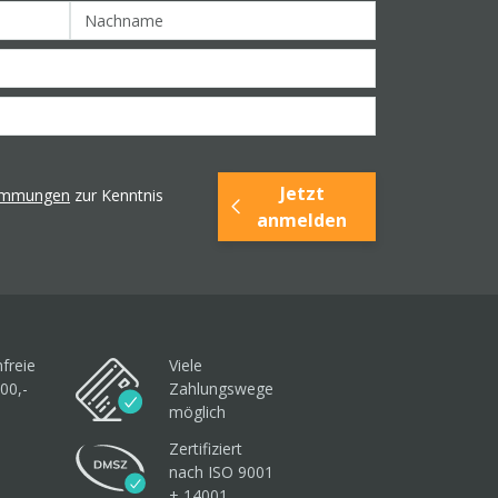
Jetzt
timmungen
zur Kenntnis
anmelden
freie
Viele
00,-
Zahlungswege
möglich
Zertifiziert
nach ISO 9001
+ 14001