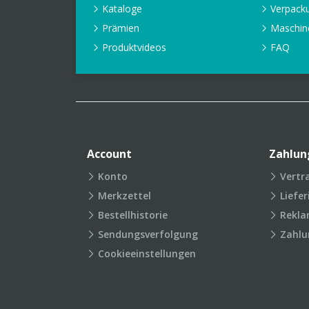
Kataloge
Verpack
Prämien
Maschin
Produktvideos
FAQ
Account
Zahlun
Konto
Vertr
Merkzettel
Liefe
Bestellhistorie
Rekla
Sendungsverfolgung
Zahlu
Cookieeinstellungen