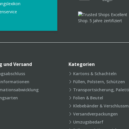
ungslexikon
enservice
g und Versand
Kategorien
agsabschluss
Kartons & Schachteln
rinformationen
Füllen, Polstern, Schützen
mationsabwicklung
Transportsicherung, Palett
ngsarten
Folien & Beutel
Klebebänder & Verschlussmi
Versandverpackungen
Umzugsbedarf