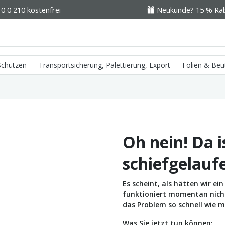
0 0 210 kostenfrei
Neukunde? 15 % Raba
 Schützen
Transportsicherung, Palettierung, Export
Folien & Beu
Oh nein! Da i
schiefgelauf
Es scheint, als hätten wir e
funktioniert momentan nicht 
das Problem so schnell wie m
Was Sie jetzt tun können: