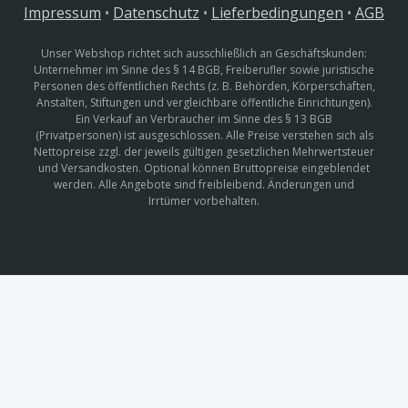
Impressum
•
Datenschutz
•
Lieferbedingungen
•
AGB
Unser Webshop richtet sich ausschließlich an Geschäftskunden:
Unternehmer im Sinne des § 14 BGB, Freiberufler sowie juristische
Personen des öffentlichen Rechts (z. B. Behörden, Körperschaften,
Anstalten, Stiftungen und vergleichbare öffentliche Einrichtungen).
Ein Verkauf an Verbraucher im Sinne des § 13 BGB
(Privatpersonen) ist ausgeschlossen. Alle Preise verstehen sich als
Nettopreise zzgl. der jeweils gültigen gesetzlichen Mehrwertsteuer
und Versandkosten. Optional können Bruttopreise eingeblendet
werden. Alle Angebote sind freibleibend. Änderungen und
Irrtümer vorbehalten.