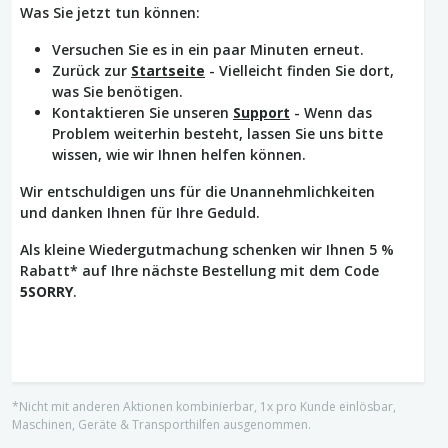
Was Sie jetzt tun können:
Versuchen Sie es in ein paar Minuten erneut.
Zurück zur
Startseite
- Vielleicht finden Sie dort,
was Sie benötigen.
Kontaktieren Sie unseren
Support
- Wenn das
Problem weiterhin besteht, lassen Sie uns bitte
wissen, wie wir Ihnen helfen können.
Wir entschuldigen uns für die Unannehmlichkeiten
und danken Ihnen für Ihre Geduld.
Als kleine Wiedergutmachung schenken wir Ihnen 5 %
Rabatt* auf Ihre nächste Bestellung mit dem Code
5SORRY
.
*Nicht mit anderen Aktionen kombinierbar, 1x pro Kunde einlösbar,
Maschinen, Geräte & Transporthilfen ausgenommen.