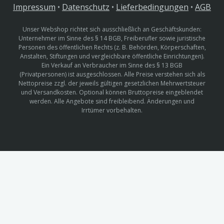
Impressum
•
Datenschutz
•
Lieferbedingungen
•
AGB
Unser Webshop richtet sich ausschließlich an Geschäftskunden:
Unternehmer im Sinne des § 14 BGB, Freiberufler sowie juristische
Personen des öffentlichen Rechts (z. B. Behörden, Körperschaften,
Anstalten, Stiftungen und vergleichbare öffentliche Einrichtungen).
Ein Verkauf an Verbraucher im Sinne des § 13 BGB
(Privatpersonen) ist ausgeschlossen. Alle Preise verstehen sich als
Nettopreise zzgl. der jeweils gültigen gesetzlichen Mehrwertsteuer
und Versandkosten. Optional können Bruttopreise eingeblendet
werden. Alle Angebote sind freibleibend. Änderungen und
Irrtümer vorbehalten.