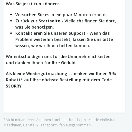
Was Sie jetzt tun können:
Versuchen Sie es in ein paar Minuten erneut.
Zurück zur
Startseite
- Vielleicht finden Sie dort,
was Sie benötigen.
Kontaktieren Sie unseren
Support
- Wenn das
Problem weiterhin besteht, lassen Sie uns bitte
wissen, wie wir Ihnen helfen können.
Wir entschuldigen uns für die Unannehmlichkeiten
und danken Ihnen für Ihre Geduld.
Als kleine Wiedergutmachung schenken wir Ihnen 5 %
Rabatt* auf Ihre nächste Bestellung mit dem Code
5SORRY
.
*Nicht mit anderen Aktionen kombinierbar, 1x pro Kunde einlösbar,
Maschinen, Geräte & Transporthilfen ausgenommen.