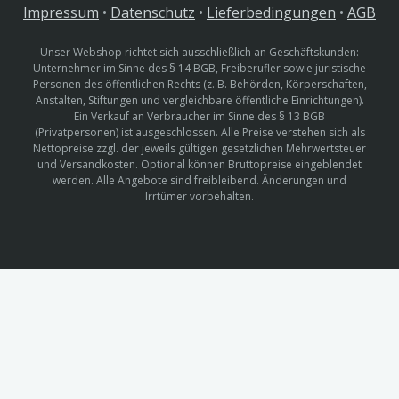
Impressum
•
Datenschutz
•
Lieferbedingungen
•
AGB
Unser Webshop richtet sich ausschließlich an Geschäftskunden:
Unternehmer im Sinne des § 14 BGB, Freiberufler sowie juristische
Personen des öffentlichen Rechts (z. B. Behörden, Körperschaften,
Anstalten, Stiftungen und vergleichbare öffentliche Einrichtungen).
Ein Verkauf an Verbraucher im Sinne des § 13 BGB
(Privatpersonen) ist ausgeschlossen. Alle Preise verstehen sich als
Nettopreise zzgl. der jeweils gültigen gesetzlichen Mehrwertsteuer
und Versandkosten. Optional können Bruttopreise eingeblendet
werden. Alle Angebote sind freibleibend. Änderungen und
Irrtümer vorbehalten.