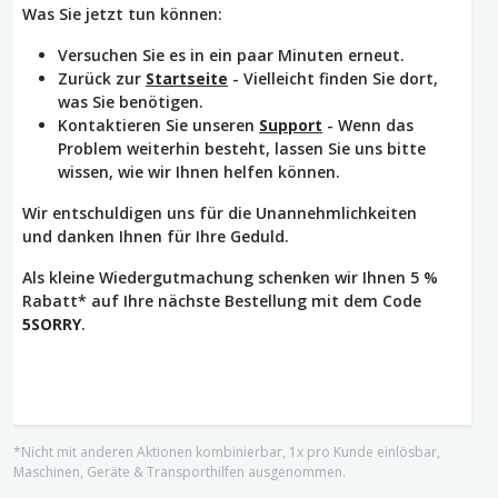
Was Sie jetzt tun können:
Versuchen Sie es in ein paar Minuten erneut.
Zurück zur
Startseite
- Vielleicht finden Sie dort,
was Sie benötigen.
Kontaktieren Sie unseren
Support
- Wenn das
Problem weiterhin besteht, lassen Sie uns bitte
wissen, wie wir Ihnen helfen können.
Wir entschuldigen uns für die Unannehmlichkeiten
und danken Ihnen für Ihre Geduld.
Als kleine Wiedergutmachung schenken wir Ihnen 5 %
Rabatt* auf Ihre nächste Bestellung mit dem Code
5SORRY
.
*Nicht mit anderen Aktionen kombinierbar, 1x pro Kunde einlösbar,
Maschinen, Geräte & Transporthilfen ausgenommen.